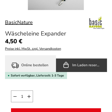
BasicNature
Wäscheleine Expander
Regulärer Preis:
4,50 €
Preise inkl. MwSt. zzgl. Versandkosten
Online bestellen
Im Laden reservieren
Sofort verfügbar, Lieferzeit: 1-3 Tage
Produkt Anzahl: Gib den gewünschten Wert ein o