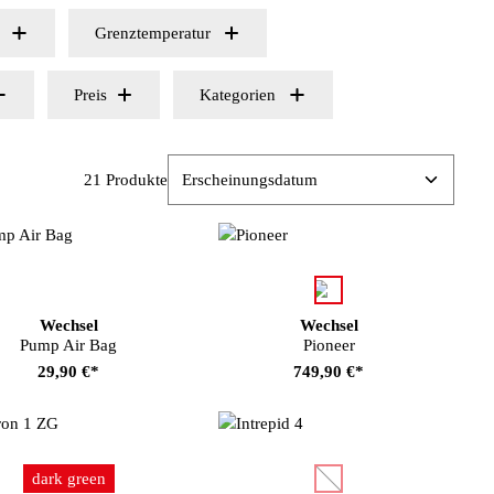
Grenztemperatur
Preis
Kategorien
21 Produkte
auswählen
Farbe
Wechsel
Wechsel
Pump Air Bag
Pioneer
29,90 €*
749,90 €*
auswählen
auswählen
Farbe
Farbe
dark green
(Diese Option ist zurzeit nic