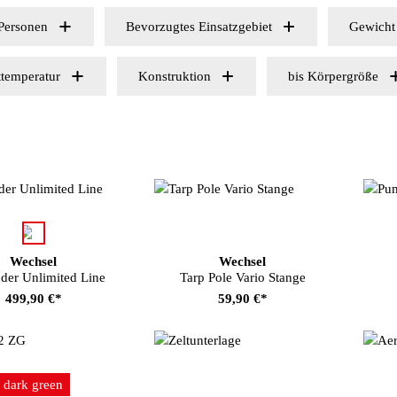
Personen
Bevorzugtes Einsatzgebiet
Gewicht
temperatur
Konstruktion
bis Körpergröße
auswählen
e
Wechsel
Wechsel
nder Unlimited Line
Tarp Pole Vario Stange
499,90 €*
59,90 €*
auswählen
Farbe
dark green