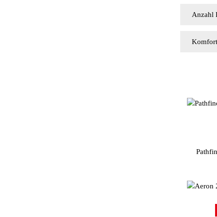
Anzahl 
Komfort
Farb
Pathfi