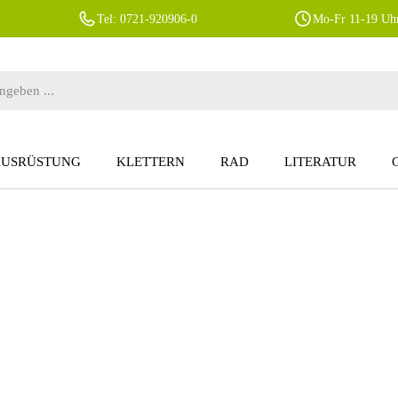
Tel: 0721-920906-0
Mo-Fr 11-19 Uhr
AUSRÜSTUNG
KLETTERN
RAD
LITERATUR