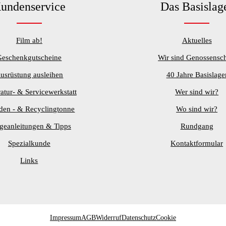
undenservice
Das Basislag
Film ab!
Aktuelles
Geschenkgutscheine
Wir sind Genossensch
usrüstung ausleihen
40 Jahre Basislage
atur- & Servicewerkstatt
Wer sind wir?
den - & Recyclingtonne
Wo sind wir?
egeanleitungen & Tipps
Rundgang
Spezialkunde
Kontaktformular
Links
Impressum
AGB
Widerruf
Datenschutz
Cookie