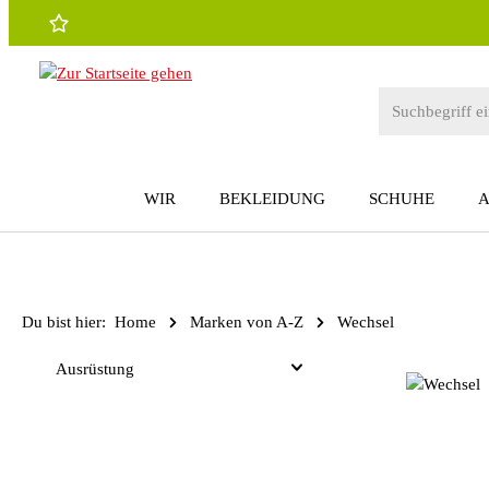
 Hauptinhalt springen
Zur Suche springen
Zur Hauptnavigation springen
WIR
BEKLEIDUNG
SCHUHE
Du bist hier:
Home
Marken von A-Z
Wechsel
Ausrüstung