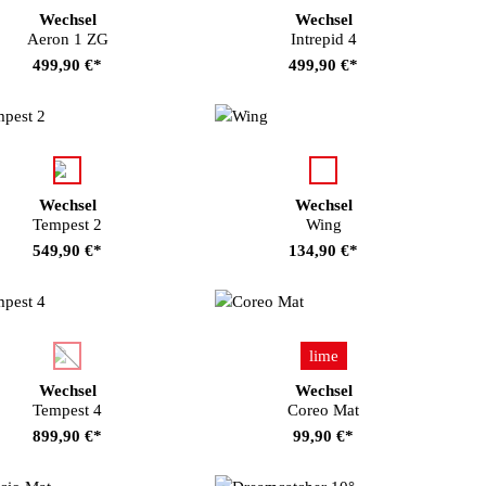
Wechsel
Wechsel
Aeron 1 ZG
Intrepid 4
499,90 €*
499,90 €*
auswählen
auswählen
Farbe
Farbe
Wechsel
Wechsel
Tempest 2
Wing
549,90 €*
134,90 €*
auswählen
auswählen
Farbe
Farbe
lime
(Diese Option ist zurzeit nicht verfügbar.)
Wechsel
Wechsel
Tempest 4
Coreo Mat
899,90 €*
99,90 €*