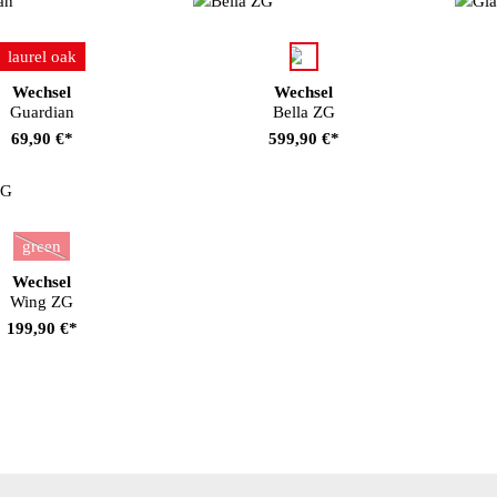
auswählen
auswählen
Farbe
Farbe
laurel oak
Wechsel
Wechsel
Guardian
Bella ZG
69,90 €*
599,90 €*
auswählen
Farbe
green
(Diese Option ist zurzeit nicht verfügbar.)
Wechsel
Wing ZG
199,90 €*