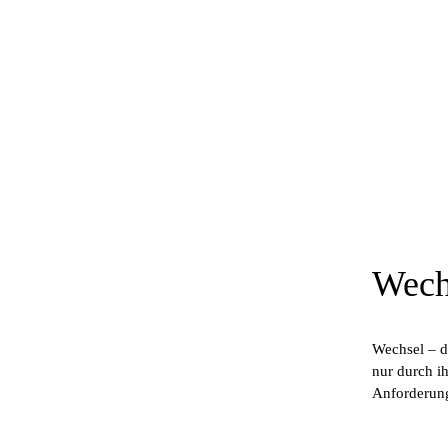
Wech
Wechsel – di
nur durch i
Anforderung