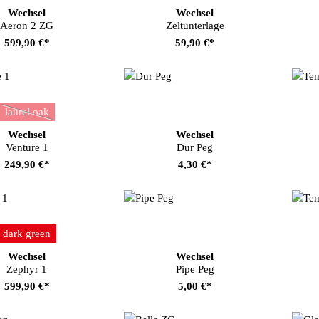
Wechsel
Wechsel
Aeron 2 ZG
Zeltunterlage
599,90 €*
59,90 €*
auswählen
Farbe
laurel oak
(Diese Option ist zurzeit nicht verfügbar.)
Wechsel
Wechsel
Venture 1
Dur Peg
249,90 €*
4,30 €*
auswählen
Farbe
dark green
Wechsel
Wechsel
Zephyr 1
Pipe Peg
599,90 €*
5,00 €*