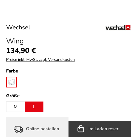
Wechsel
Wing
Regulärer Preis:
134,90 €
Preise inkl. MwSt. zzgl. Versandkosten
auswählen
Farbe
laurel oak
auswählen
Größe
M
L
Online bestellen
Im Laden reservieren