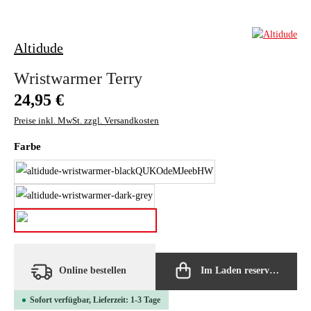
Altidude
Wristwarmer Terry
Regulärer Preis:
24,95 €
Preise inkl. MwSt. zzgl. Versandkosten
auswählen
Farbe
black
dark grey
light grey
Online bestellen
Im Laden reservieren
Sofort verfügbar, Lieferzeit: 1-3 Tage