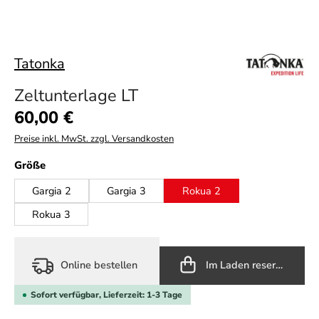
Tatonka
Zeltunterlage LT
Regulärer Preis:
60,00 €
Preise inkl. MwSt. zzgl. Versandkosten
auswählen
Größe
Gargia 2
Gargia 3
Rokua 2
Rokua 3
Online bestellen
Im Laden reservieren
Sofort verfügbar, Lieferzeit: 1-3 Tage