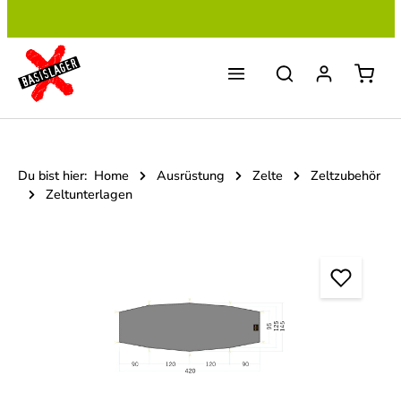
Zum Hauptinhalt springen
Du bist hier:
Home
Ausrüstung
Zelte
Zeltzubehör
Zeltunterlagen
Bildergalerie überspringen