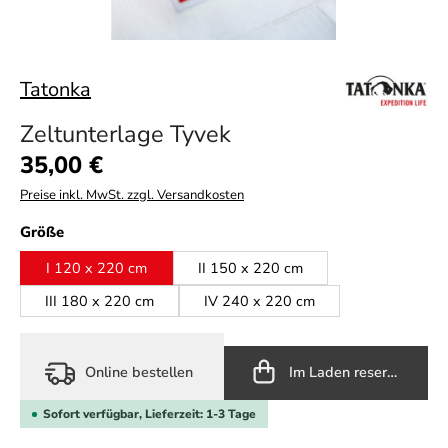
Tatonka
Zeltunterlage Tyvek
Regulärer Preis:
35,00 €
Preise inkl. MwSt. zzgl. Versandkosten
auswählen
Größe
I 120 x 220 cm
II 150 x 220 cm
III 180 x 220 cm
IV 240 x 220 cm
Online bestellen
Im Laden reservieren
Sofort verfügbar, Lieferzeit: 1-3 Tage