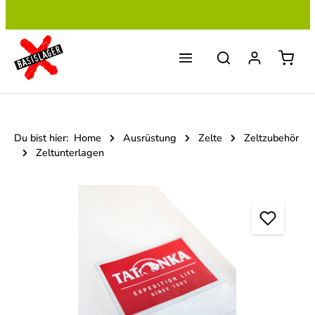
Zum Hauptinhalt springen
Du bist hier:
Home
Ausrüstung
Zelte
Zeltzubehör
Zeltunterlagen
Bildergalerie überspringen