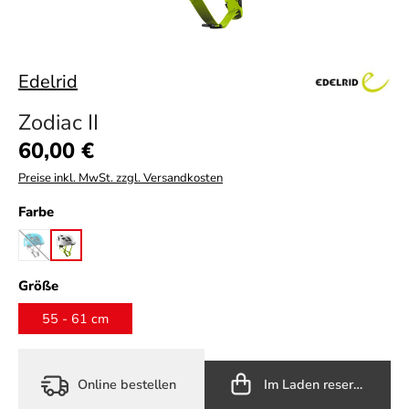
Edelrid
Zodiac II
Regulärer Preis:
60,00 €
Preise inkl. MwSt. zzgl. Versandkosten
auswählen
Farbe
icemint
snow
(Diese Option ist zurzeit nicht verfügbar.)
auswählen
Größe
55 - 61 cm
Online bestellen
Im Laden reservieren