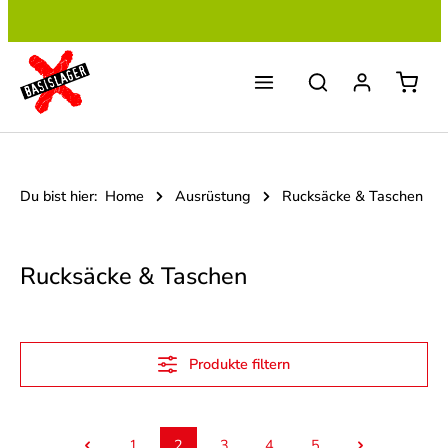
Zum Hauptinhalt springen
Du bist hier:
Home
Ausrüstung
Rucksäcke & Taschen
Rucksäcke & Taschen
Produkte filtern
1
2
3
4
5