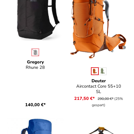
auswählen
Farbe
(Diese Option ist zurzeit nicht verfügbar.)
Gregory
Rhune 28
auswählen
Farbe
Deuter
Aircontact Core 55+10
SL
217,50 €*
290,00 €*
(25%
140,00 €*
gespart)