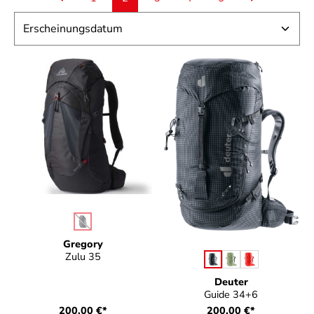
Seite
Seite
Seite
Seite
Seite
auswählen
Farbe
(Diese Option ist zurzeit nicht verfügbar.)
Gregory
auswählen
Zulu 35
Farbe
Deuter
Guide 34+6
200,00 €*
200,00 €*