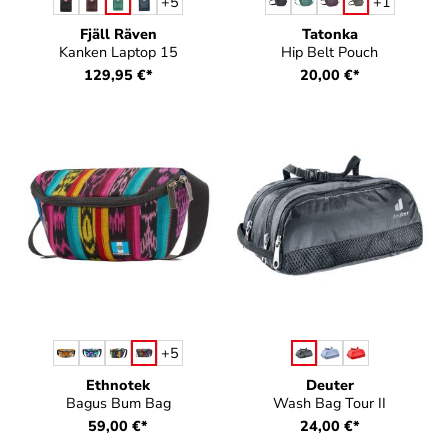
auswählen
auswählen
Farbe
Farbe
+
5
+
1
Fjäll Räven
Tatonka
Kanken Laptop 15
Hip Belt Pouch
129,95 €*
20,00 €*
auswählen
auswählen
Farbe
Farbe
+
5
Ethnotek
Deuter
Bagus Bum Bag
Wash Bag Tour II
59,00 €*
24,00 €*