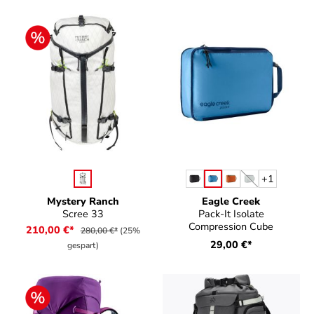
auswählen
auswählen
Farbe
Farbe
+
1
(Diese Option ist
Mystery Ranch
Eagle Creek
Scree 33
Pack-It Isolate
Compression Cube
210,00 €*
280,00 €*
(25%
29,00 €*
gespart)