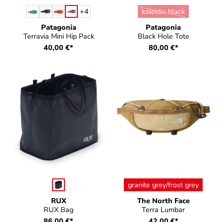
auswählen
auswählen
Farbe
Farbe
+
4
kaleido: black
(Diese Option ist zurz
Patagonia
Patagonia
Terravia Mini Hip Pack
Black Hole Tote
40,00 €*
80,00 €*
auswählen
auswählen
Farbe
Farbe
granite grey/frost grey
RUX
The North Face
RUX Bag
Terra Lumbar
86,00 €*
42,00 €*