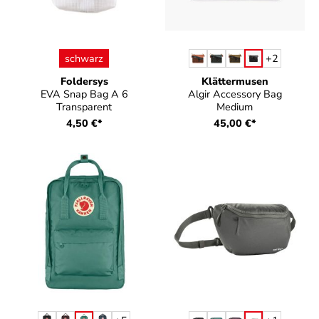
auswählen
auswählen
Farbe
Farbe
schwarz
+
2
Foldersys
Klättermusen
EVA Snap Bag A 6
Algir Accessory Bag
Transparent
Medium
4,50 €*
45,00 €*