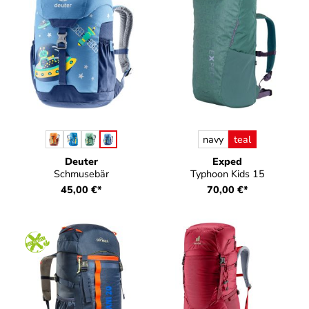
auswählen
auswählen
Farbe
Farbe
navy
teal
Deuter
Exped
Schmusebär
Typhoon Kids 15
45,00 €*
70,00 €*