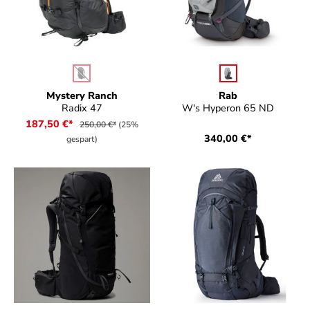
auswählen
auswählen
Farbe
Farbe
(Diese Option ist zurzeit nicht verfügbar.)
Mystery Ranch
Rab
Radix 47
W's Hyperon 65 ND
187,50 €*
250,00 €*
(25%
340,00 €*
gespart)