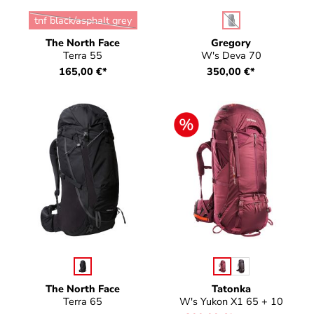
auswählen
auswählen
Farbe
Farbe
tnf black/asphalt grey
(Diese Option ist zurzeit nicht verfügbar.)
(Diese Option ist zurz
The North Face
Gregory
Terra 55
W's Deva 70
165,00 €*
350,00 €*
auswählen
auswählen
Farbe
Farbe
The North Face
Tatonka
Terra 65
W's Yukon X1 65 + 10