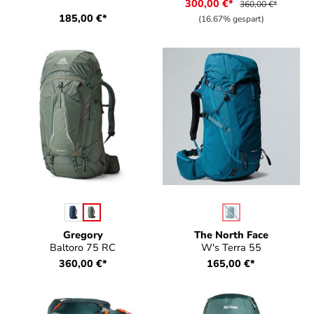
300,00 €*
360,00 €*
185,00 €*
(16.67% gespart)
auswählen
auswählen
Farbe
Farbe
(Diese Option ist zurz
Gregory
The North Face
Baltoro 75 RC
W's Terra 55
360,00 €*
165,00 €*