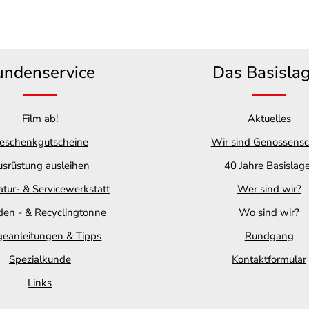
undenservice
Das Basisla
Film ab!
Aktuelles
eschenkgutscheine
Wir sind Genossensc
srüstung ausleihen
40 Jahre Basislag
tur- & Servicewerkstatt
Wer sind wir?
en - & Recyclingtonne
Wo sind wir?
geanleitungen & Tipps
Rundgang
Spezialkunde
Kontaktformular
Links