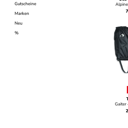
Gutscheine
Alpine
7
Marken
Neu
%
Far
Gaiter
2