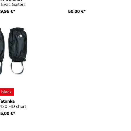
 Evac Gaiters
9,95 €*
50,00 €*
auswählen
be
black
Tatonka
 420 HD short
5,00 €*