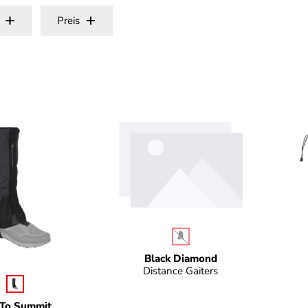
Preis
auswählen
Farbe
(Diese Option ist zurzeit nicht v
Black Diamond
Distance Gaiters
auswählen
be
 To Summit