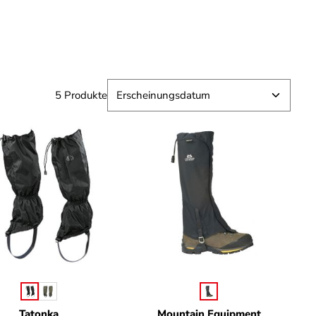
5 Produkte
erfügbar.)
auswählen
auswählen
Farbe
Farbe
Tatonka
Mountain Equipment