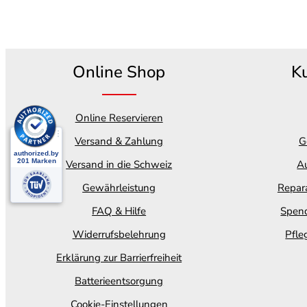
Online Shop
K
Online Reservieren
Versand & Zahlung
G
Versand in die Schweiz
Au
Gewährleistung
Repara
FAQ & Hilfe
Spend
Widerrufsbelehrung
Pfle
Erklärung zur Barrierfreiheit
Batterieentsorgung
Cookie-Einstellungen