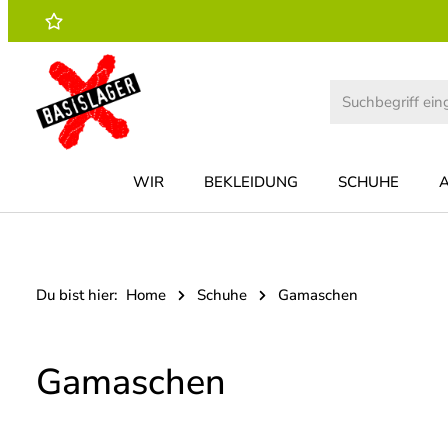
 Hauptinhalt springen
Zur Suche springen
Zur Hauptnavigation springen
WIR
BEKLEIDUNG
SCHUHE
Du bist hier:
Home
Schuhe
Gamaschen
Gamaschen