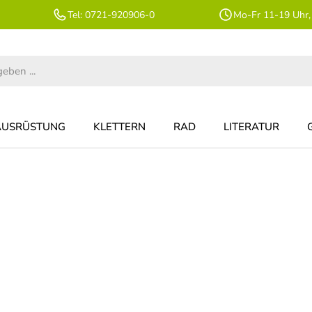
Tel: 0721-920906-0
Mo-Fr 11-19 Uhr,
AUSRÜSTUNG
KLETTERN
RAD
LITERATUR