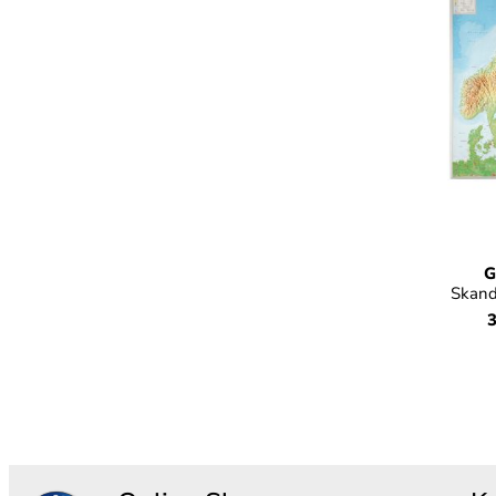
G
Skand
3