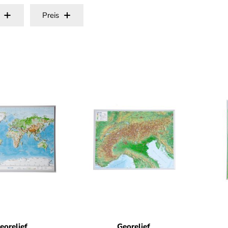
Preis
eorelief
Georelief