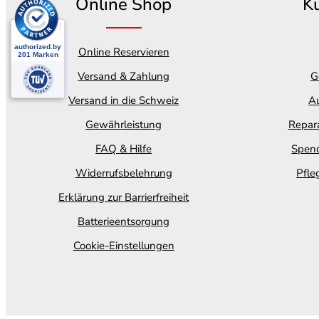
Online Shop
K
Online Reservieren
Versand & Zahlung
G
Versand in die Schweiz
Au
Gewährleistung
Repara
FAQ & Hilfe
Spend
Widerrufsbelehrung
Pfle
Erklärung zur Barrierfreiheit
Batterieentsorgung
Cookie-Einstellungen