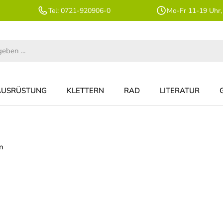
Tel: 0721-920906-0
Mo-Fr 11-19 Uhr,
AUSRÜSTUNG
KLETTERN
RAD
LITERATUR
n