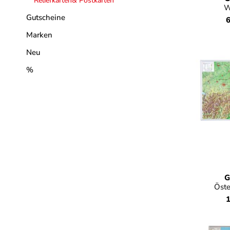
Reliefkarten& Postkarten
W
Gutscheine
6
Marken
Neu
%
G
Öste
1