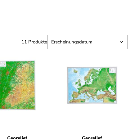
11 Produkte
Georelief
Georelief