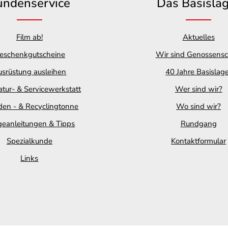
undenservice
Das Basisla
Film ab!
Aktuelles
eschenkgutscheine
Wir sind Genossensc
srüstung ausleihen
40 Jahre Basislag
tur- & Servicewerkstatt
Wer sind wir?
en - & Recyclingtonne
Wo sind wir?
geanleitungen & Tipps
Rundgang
Spezialkunde
Kontaktformular
Links