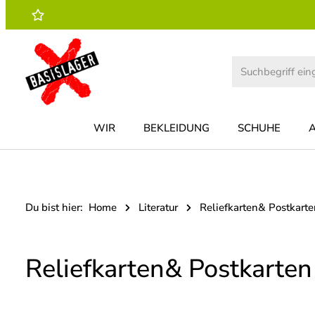
 Hauptinhalt springen
Zur Suche springen
Zur Hauptnavigation springen
WIR
BEKLEIDUNG
SCHUHE
Du bist hier:
Home
Literatur
Reliefkarten& Postkarte
Reliefkarten& Postkarten