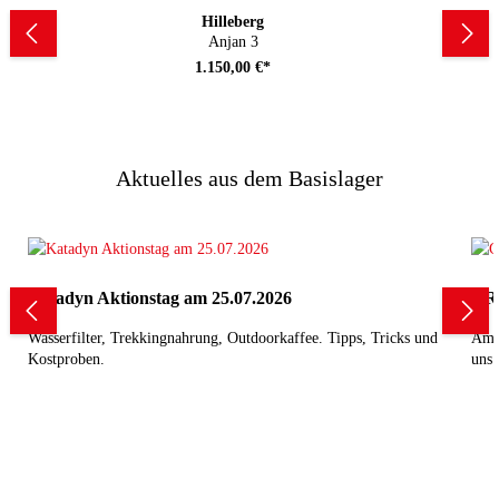
Hilleberg
Anjan 3
1.150,00 €*
Aktuelles aus dem Basislager
Katadyn Aktionstag am 25.07.2026
GRE
Wasserfilter, Trekkingnahrung, Outdoorkaffee. Tipps, Tricks und
Am 
Kostproben.
uns 
Die 
Unau
Gele
aus
COOLING+TOWELS