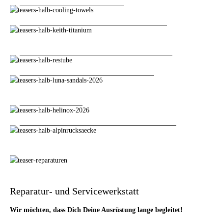
LEICHT, LEICHTER, KEITH
erfa
COOLING+TOWELS
TITANIUM
LEICHT, LEICHTER, KEITH TITANIUM
RESTUBE - SICHER IM WASSER
RESTUBE - SICHER IM WASSER
ENDLICH: LUNA SANDALS
ENDLICH: LUNA SANDALS
HELINOX
HELINOX
KLETTER- & ALPINRUCKSÄCKE
KLETTER- & ALPINRUCKSÄCKE
Mehr erfahren
Reparatur- und Servicewerkstatt
Wir möchten, dass Dich Deine Ausrüstung lange begleitet!