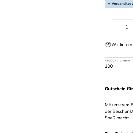
Versandkost
Produk
Wir liefer
Produktnummer:
100
Gutschein fü
Mit unserem B
der Beschenkt
Spaß macht.