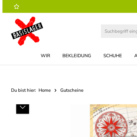
 Hauptinhalt springen
Zur Suche springen
Zur Hauptnavigation springen
WIR
BEKLEIDUNG
SCHUHE
Du bist hier:
Home
Gutscheine
Bildergalerie überspringen