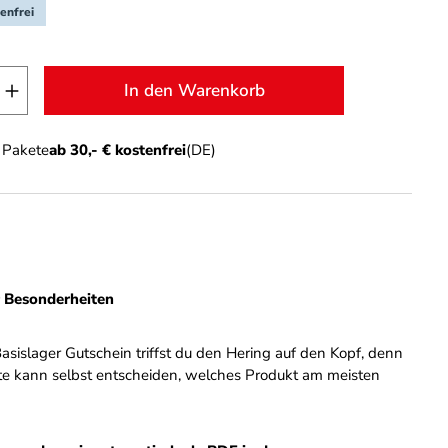
enfrei
t Anzahl: Gib den gewünschten Wert ein o
In den Warenkorb
n Pakete
ab 30,- € kostenfrei
(DE)
r Besonderheiten
asislager Gutschein triffst du den Hering auf den Kopf, denn
e kann selbst entscheiden, welches Produkt am meisten