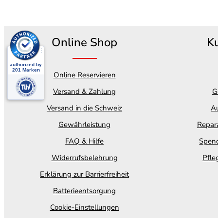
Online Shop
K
Online Reservieren
Versand & Zahlung
G
Versand in die Schweiz
Au
Gewährleistung
Repara
FAQ & Hilfe
Spend
Widerrufsbelehrung
Pfle
Erklärung zur Barrierfreiheit
Batterieentsorgung
Cookie-Einstellungen