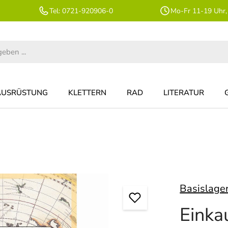
Tel: 0721-920906-0
Mo-Fr 11-19 Uhr,
AUSRÜSTUNG
KLETTERN
RAD
LITERATUR
Basislage
Einka