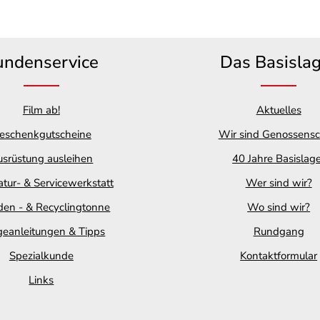
undenservice
Das Basisla
Film ab!
Aktuelles
eschenkgutscheine
Wir sind Genossensc
srüstung ausleihen
40 Jahre Basislag
tur- & Servicewerkstatt
Wer sind wir?
en - & Recyclingtonne
Wo sind wir?
geanleitungen & Tipps
Rundgang
Spezialkunde
Kontaktformular
Links