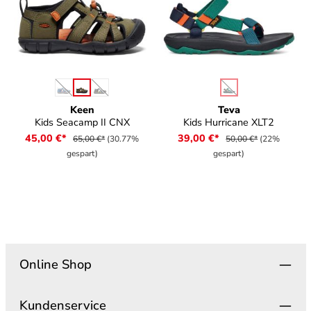
auswählen
auswählen
Farbe
Farbe
(Diese Option ist zurzeit nicht verfügbar.)
(Diese Option ist zurzeit nicht verfügbar.)
(Diese Option ist zurz
Keen
Teva
Kids Seacamp II CNX
Kids Hurricane XLT2
45,00 €*
39,00 €*
65,00 €*
(30.77%
50,00 €*
(22%
gespart)
gespart)
Online Shop
Kundenservice