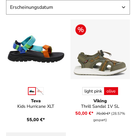
auswählen
auswählen
Farbe
Farbe
light pink
olive
(Diese Option ist zurzeit nicht verfügbar.)
Teva
Viking
Kids Hurricane XLT
Thrill Sandal 1V SL
50,00 €*
70,00 €*
(28.57%
55,00 €*
gespart)