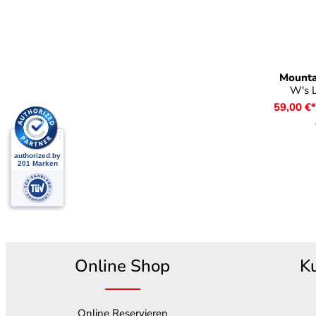
a
Farbe
Mounta
W's L
59,00 €
Online Shop
K
Online Reservieren