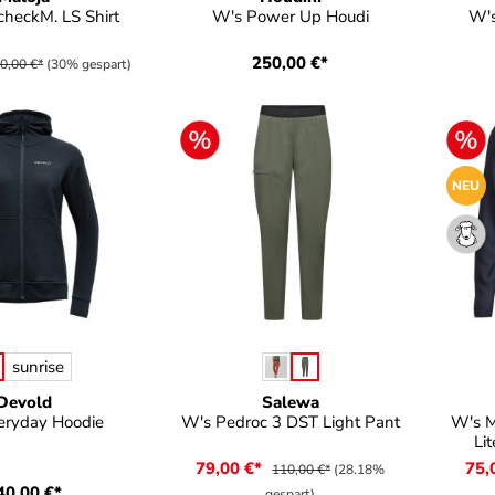
checkM. LS Shirt
W's Power Up Houdi
W's
250,00 €*
0,00 €*
(30% gespart)
NEU
auswählen
auswählen
e
Farbe
Far
sunrise
Devold
Salewa
eryday Hoodie
W's Pedroc 3 DST Light Pant
W's M
Li
79,00 €*
75,
110,00 €*
(28.18%
40,00 €*
gespart)