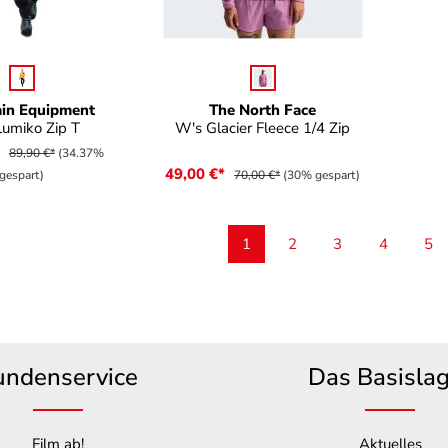
uswählen
auswählen
Farbe
in Equipment
The North Face
umiko Zip T
W's Glacier Fleece 1/4 Zip
*
89,90 €*
(34.37%
49,00 €*
gespart)
70,00 €*
(30% gespart)
1
2
3
4
5
Seite
Seite
Seite
Seite
Sei
undenservice
Das Basisla
Film ab!
Aktuelles