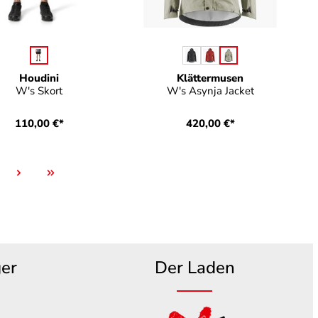
auswählen
auswählen
Farbe
Farbe
Houdini
Klättermusen
W's Skort
W's Asynja Jacket
110,00 €*
420,00 €*
te
ger
Der Laden