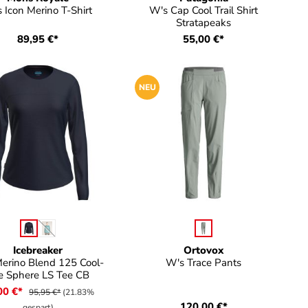
 Icon Merino T-Shirt
W's Cap Cool Trail Shirt
Stratapeaks
89,95 €*
55,00 €*
NEU
auswählen
auswählen
be
Farbe
(Diese Option ist zurzeit nicht verfügbar.)
Icebreaker
Ortovox
erino Blend 125 Cool-
W's Trace Pants
te Sphere LS Tee CB
00 €*
95,95 €*
(21.83%
120,00 €*
gespart)