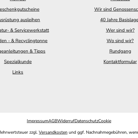
eschenkgutscheine
Wir sind Genossensc
srüstung ausleihen
40 Jahre Basislag
tur- & Servicewerkstatt
Wer sind wir?
en - & Recyclingtonne
Wo sind wir?
geanleitungen & Tipps
Rundgang
Spezialkunde
Kontaktformular
Links
Impressum
AGB
Widerruf
Datenschutz
Cookie
 Mehrwertsteuer zzgl.
Versandkosten
und ggf. Nachnahmegebühren, wenn