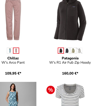
auswählen
auswählen
Farbe
Farbe
(Diese Option ist zu
Chillaz
Patagonia
W's Arco Pant
W's R1 Air Full-Zip Hoody
109,95 €*
160,00 €*