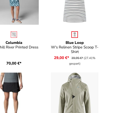
auswählen
auswählen
be
Farbe
(Diese Option ist zurzeit nicht verfügbar.)
Columbia
Blue Loop
ill River Printed Dress
W's Relinen Stripe Scoop T-
Shirt
29,00 €*
39,95 €*
(27.41%
70,00 €*
gespart)