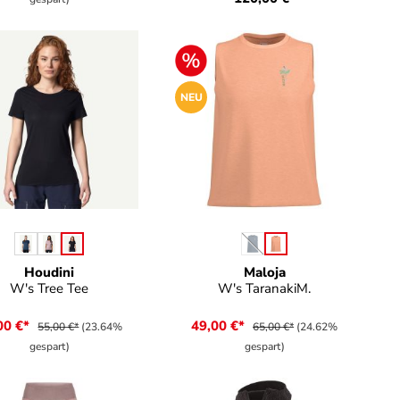
NEU
auswählen
auswählen
be
Farbe
(Diese Option ist zurzeit nich
Houdini
Maloja
W's Tree Tee
W's TaranakiM.
00 €*
49,00 €*
55,00 €*
(23.64%
65,00 €*
(24.62%
gespart)
gespart)