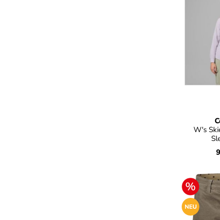
a
Farbe
C
W's Ski
Sl
9
NEU