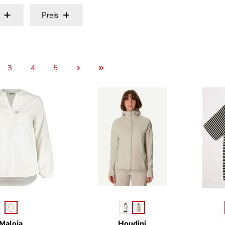
Preis
3
4
5
e
Seite
Seite
Seite
uswählen
auswählen
Farbe
F
Maloja
Houdini