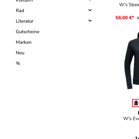
Klettern
W's Strei
Rad
56,00 €*
8
Literatur
Gutscheine
Marken
Neu
%
Farb
W's Ev
1