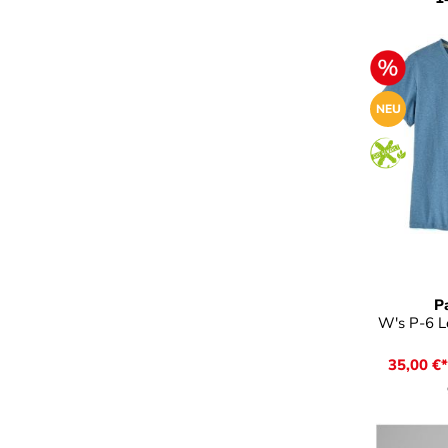
NEU
a
Farbe
P
W's P-6 L
35,00 €