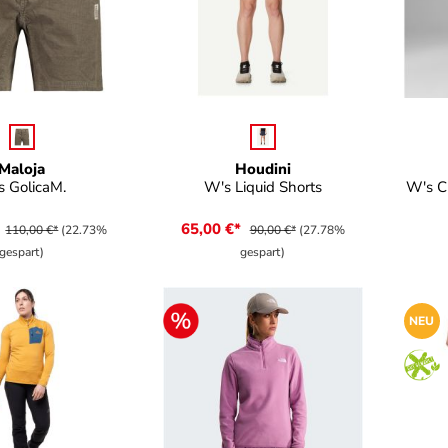
uswählen
auswählen
Farbe
Far
Maloja
Houdini
 GolicaM.
W's Liquid Shorts
W's Ch
*
65,00 €*
110,00 €*
(22.73%
90,00 €*
(27.78%
gespart)
gespart)
NEU