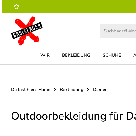
 Hauptinhalt springen
Zur Suche springen
Zur Hauptnavigation springen
WIR
BEKLEIDUNG
SCHUHE
Du bist hier:
Home
Bekleidung
Damen
Outdoorbekleidung für 