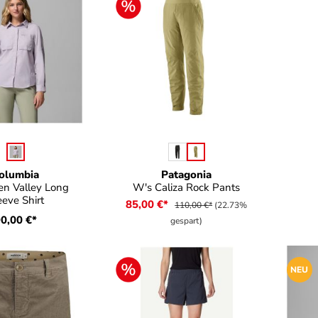
uswählen
auswählen
Farbe
olumbia
Patagonia
en Valley Long
W's Caliza Rock Pants
eeve Shirt
85,00 €*
110,00 €*
(22.73%
0,00 €*
gespart)
NEU