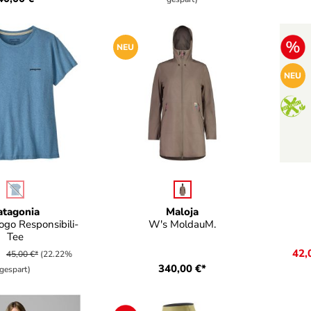
NEU
NEU
uswählen
auswählen
Farbe
Far
(Diese Option ist zurzeit nicht verfügbar.)
atagonia
Maloja
ogo Responsibili-
W's MoldauM.
Tee
*
42,
45,00 €*
(22.22%
340,00 €*
gespart)