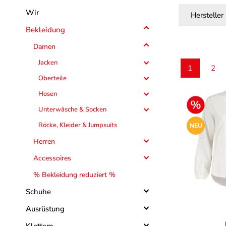
Wir
Hersteller
Bekleidung
Damen
Jacken
1
2
Seite
Seit
Oberteile
Hosen
Unterwäsche & Socken
Röcke, Kleider & Jumpsuits
NEU
Herren
Accessoires
% Bekleidung reduziert %
Schuhe
a
Farbe
Ausrüstung