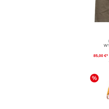
a
Farbe
W's
85,00 €