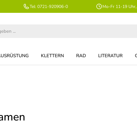
Tel: 0721-920906-0
Mo-Fr 11-19 Uhr,
AUSRÜSTUNG
KLETTERN
RAD
LITERATUR
Damen