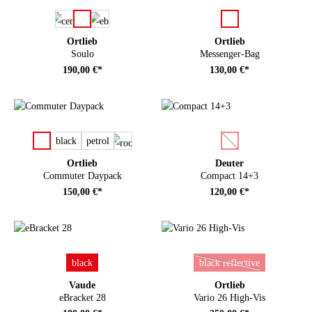
auswählen
auswählen
Farbe
Farbe
Ortlieb
Ortlieb
Soulo
Messenger-Bag
190,00 €*
130,00 €*
auswählen
auswählen
Farbe
Farbe
black
petrol
(Diese Option ist zurze
Ortlieb
Deuter
Commuter Daypack
Compact 14+3
150,00 €*
120,00 €*
auswählen
auswählen
Farbe
Farbe
black
black reflective
(Diese Option ist zurze
Vaude
Ortlieb
eBracket 28
Vario 26 High-Vis