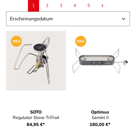
1
2
3
4
5
Seite
Seite
Seite
Seite
Seite
NEU
NEU
SOTO
Optimus
Regulator Stove TriTrail
Gemini II
84,95 €*
180,00 €*