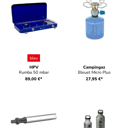
auswählen
Farbe
blau
HPV
Campingaz
Rumba 50 mbar
Bleuet Micro Plus
89,00 €*
27,95 €*