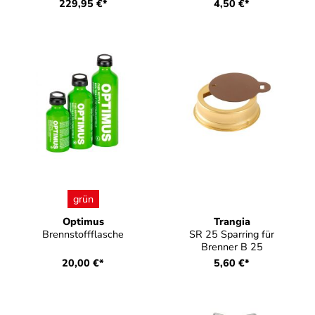
229,95 €*
4,50 €*
auswählen
Farbe
grün
Optimus
Trangia
Brennstoffflasche
SR 25 Sparring für
Brenner B 25
20,00 €*
5,60 €*