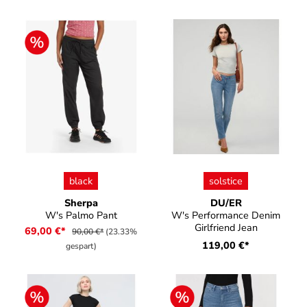
auswählen
auswählen
Farbe
Farbe
black
solstice
Sherpa
DU/ER
W's Palmo Pant
W's Performance Denim
Girlfriend Jean
69,00 €*
90,00 €*
(23.33%
119,00 €*
gespart)