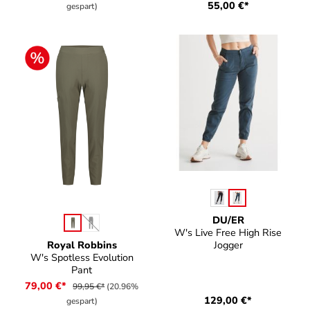
55,00 €*
gespart)
auswählen
Farbe
DU/ER
auswählen
Farbe
(Diese Option ist zurzeit nicht verfügbar.)
W's Live Free High Rise
Jogger
Royal Robbins
W's Spotless Evolution
Pant
79,00 €*
99,95 €*
(20.96%
129,00 €*
gespart)