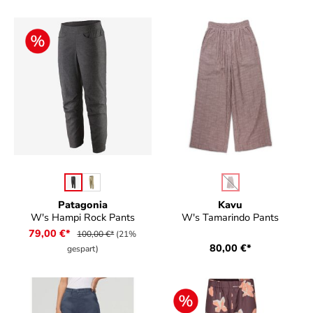
auswählen
auswählen
Farbe
Farbe
(Diese Option ist zurz
Patagonia
Kavu
W's Hampi Rock Pants
W's Tamarindo Pants
79,00 €*
100,00 €*
(21%
80,00 €*
gespart)