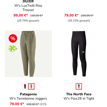
DU/ER
W's LuxTwill Rise
Trouser
99,00 €*
79,00 €*
139,00 €*
109,95 €*
(28.78% gespart)
(28.15% gespart)
auswählen
auswählen
Farbe
Farbe
Patagonia
The North Face
W's Terrebonne Joggers
W's Flex28 in Tight
79,00 €*
100,00 €*
(21%