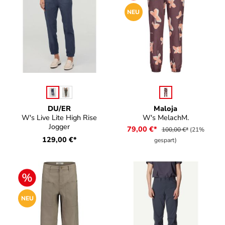
NEU
auswählen
auswählen
Farbe
Farbe
DU/ER
Maloja
W's Live Lite High Rise
W's MelachM.
Jogger
79,00 €*
100,00 €*
(21%
129,00 €*
gespart)
NEU