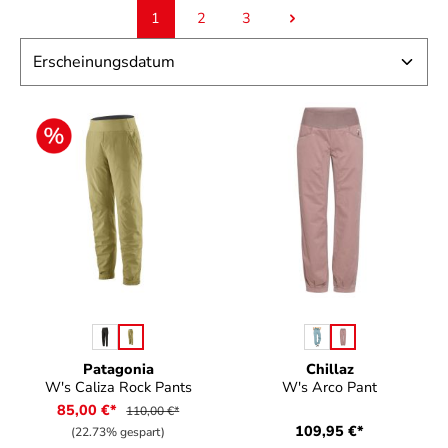
1
2
3
Seite
Seite
Seite
auswählen
auswählen
Farbe
Farbe
Patagonia
Chillaz
W's Caliza Rock Pants
W's Arco Pant
85,00 €*
110,00 €*
109,95 €*
(22.73% gespart)