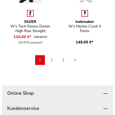
auswählen
auswählen
Farbe
Farbe
DU/ER
Icebreaker
W's Tech Fleece Denim
W's Merino Crush II
High Rise Straight
Pants
110,00 €*
159,00 €*
149,95 €*
(30.82% gespart)
1
2
3
Seite
Seite
Seite
Online Shop
Kundenservice