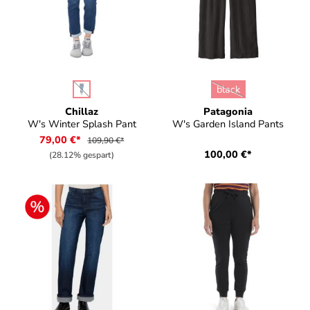
auswählen
auswählen
Farbe
Farbe
black
(Diese Option ist zurzeit nicht verfügbar.)
(Diese Option ist zurz
Chillaz
Patagonia
W's Winter Splash Pant
W's Garden Island Pants
79,00 €*
109,90 €*
100,00 €*
(28.12% gespart)