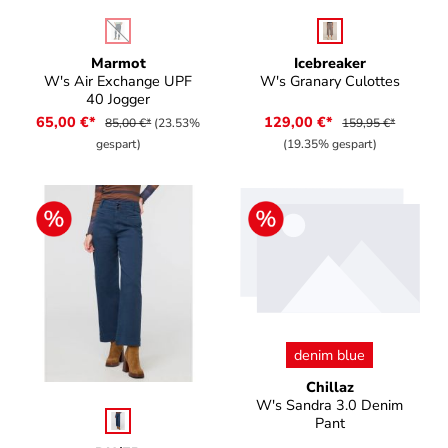
auswählen
auswählen
Farbe
Farbe
(Diese Option ist zurzeit nicht verfügbar.)
Marmot
Icebreaker
W's Air Exchange UPF
W's Granary Culottes
40 Jogger
65,00 €*
129,00 €*
85,00 €*
(23.53%
159,95 €*
gespart)
(19.35% gespart)
auswählen
Farbe
denim blue
Chillaz
W's Sandra 3.0 Denim
auswählen
Farbe
Pant