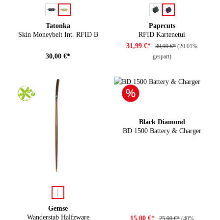
auswählen
auswählen
Farbe
Farbe
Tatonka
Paprcuts
Skin Moneybelt Int. RFID B
RFID Kartenetui
31,99 €*
39,99 €*
(20.01%
30,00 €*
gespart)
Black Diamond
BD 1500 Battery & Charger
auswählen
Farbe
Gemse
Wanderstab Halfzware
15,00 €*
25,00 €*
(40%