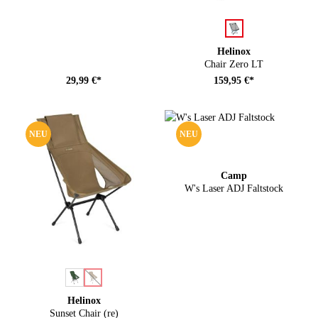
auswählen
Farbe
Helinox
Chair Zero LT
29,99 €*
159,95 €*
NEU
NEU
Camp
W's Laser ADJ Faltstock
auswählen
Farbe
(Diese Option ist zurzeit nicht verfügbar.)
Helinox
Sunset Chair (re)