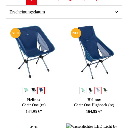
Seite
Seite
Seite
Seite
Seite
NEU
NEU
auswählen
auswählen
Farbe
Farbe
(Diese Option ist zu
Helinox
Helinox
Chair One (re)
Chair One Highback (re)
134,95 €*
164,95 €*