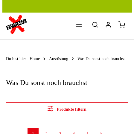
Zum Hauptinhalt springen
Du bist hier:
Home
Ausrüstung
Was Du sonst noch brauchst
Was Du sonst noch brauchst
Produkte filtern
1
2
3
4
5