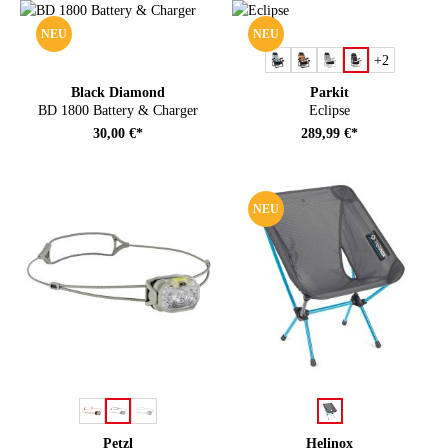
NEU
NEU
auswählen
Farbe
+
2
Black Diamond
Parkit
BD 1800 Battery & Charger
Eclipse
30,00 €*
289,99 €*
NEU
auswählen
auswählen
Farbe
Farbe
Petzl
Helinox