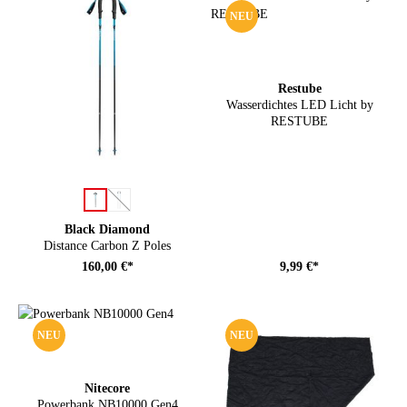
NEU
Restube
Wasserdichtes LED Licht by
RESTUBE
auswählen
Farbe
(Diese Option ist zurzeit nicht verfügbar.)
Black Diamond
Distance Carbon Z Poles
160,00 €*
9,99 €*
NEU
NEU
Nitecore
Powerbank NB10000 Gen4