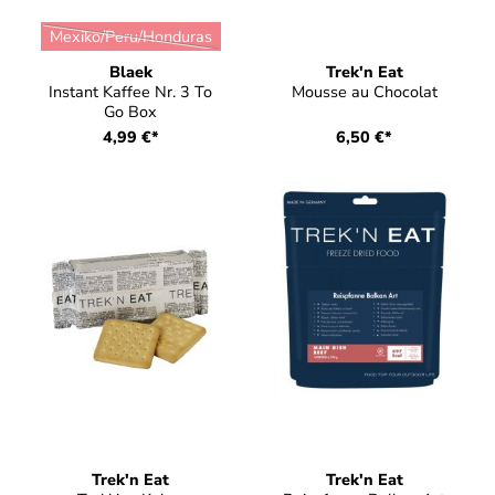
auswählen
Farbe
Mexiko/Peru/Honduras
(Diese Option ist zurzeit nicht verfügbar.)
Blaek
Trek'n Eat
Instant Kaffee Nr. 3 To
Mousse au Chocolat
Go Box
4,99 €*
6,50 €*
Trek'n Eat
Trek'n Eat