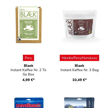
auswählen
auswählen
Farbe
Farbe
Peru
Mexiko/Peru/Honduras
Blaek
Blaek
Instant Kaffee Nr. 2 To
Instant Kaffee Nr. 3 Bag
Go Box
4,99 €*
10,49 €*