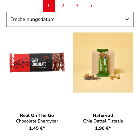
1
2
3
Seite
Seite
Seite
Real On The Go
Hafervoll
Chocolate Energybar
Chia Dattel Pistazie
1,45 €*
1,90 €*