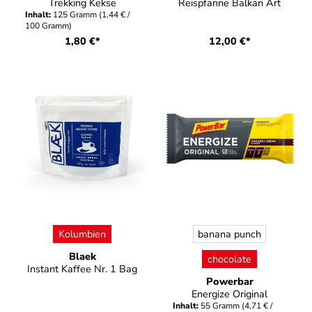
Trekking Kekse
Reispfanne Balkan Art
Inhalt:
125 Gramm
(1,44 € /
100 Gramm)
1,80 €*
12,00 €*
auswählen
auswählen
Farbe
Farbe
Kolumbien
banana punch
Blaek
chocolate
Instant Kaffee Nr. 1 Bag
Powerbar
Energize Original
Inhalt:
55 Gramm
(4,71 € /