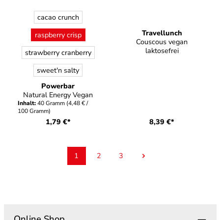
auswählen
Farbe
cacao crunch
Travellunch
raspberry crisp
Couscous vegan
laktosefrei
strawberry cranberry
sweet'n salty
Powerbar
Natural Energy Vegan
Inhalt:
40 Gramm
(4,48 € /
100 Gramm)
1,79 €*
8,39 €*
1
2
3
Seite
Seite
Seite
Online Shop