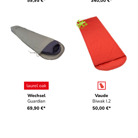
59,95 €*
340,00 €*
auswählen
auswählen
Farbe
Farbe
laurel oak
Wechsel
Vaude
Guardian
Biwak I.2
69,90 €*
50,00 €*