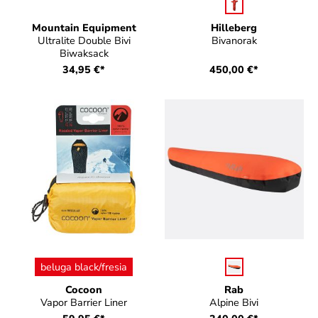
auswählen
Farbe
Mountain Equipment
Hilleberg
Ultralite Double Bivi
Bivanorak
Biwaksack
34,95 €*
450,00 €*
auswählen
auswählen
Farbe
Farbe
beluga black/fresia
Cocoon
Rab
Vapor Barrier Liner
Alpine Bivi