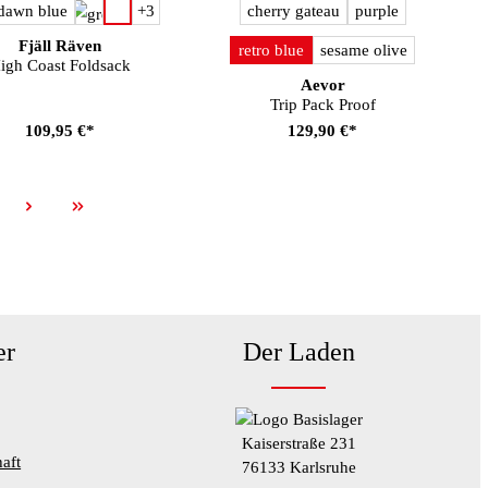
auswählen
auswählen
be
Farbe
dawn blue
+
3
cherry gateau
purple
Fjäll Räven
retro blue
sesame olive
igh Coast Foldsack
Aevor
Trip Pack Proof
109,95 €*
129,90 €*
te
er
Der Laden
Kaiserstraße 231
aft
76133 Karlsruhe