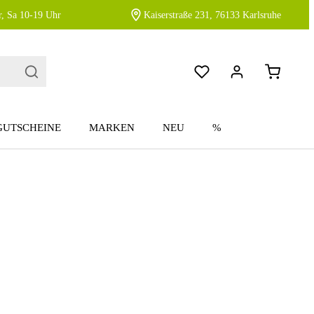
, Sa 10-19 Uhr
Kaiserstraße 231, 76133 Karlsruhe
GUTSCHEINE
MARKEN
NEU
%