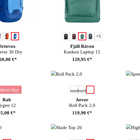
auswählen
auswählen
rbe
Farbe
+
5
Ortovox
Fjäll Räven
erse 30 Dry
Kanken Laptop 15
20,00 €*
129,95 €*
auswählen
auswählen
rbe
Farbe
mpest blue
(Diese Option ist zurzeit nicht verfügbar.)
Rab
Aevor
ygen 12
Roll Pack 2.0
65,00 €*
119,90 €*