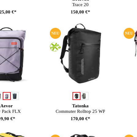
Trace 20
25,00 €*
150,00 €*
NEU
NEU
auswählen
auswählen
rbe
Farbe
Aevor
Tatonka
 Pack FLX
Commuter Rolltop 25 WP
99,90 €*
170,00 €*