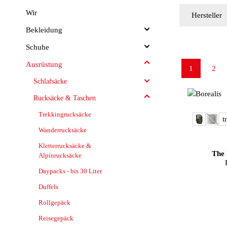
Wir
Hersteller
Bekleidung
Schuhe
Ausrüstung
1
2
Seite
Seit
Schlafsäcke
Rucksäcke & Taschen
Trekkingrucksäcke
au
Farbe
t
(Dies
Wanderrucksäcke
Kletterrucksäcke &
The 
Alpinrucksäcke
Daypacks - bis 30 Liter
Duffels
Rollgepäck
Reisegepäck