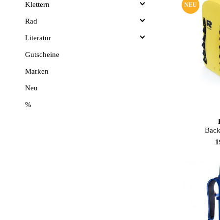
Klettern
NEU
Rad
Literatur
Gutscheine
Marken
Neu
%
Fa
Back
1