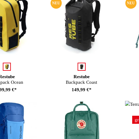
NEU
NEU
auswählen
auswählen
rbe
Farbe
Restube
Restube
pack Ocean
Backpack Coast
99,99 €*
149,99 €*
Fa
gr