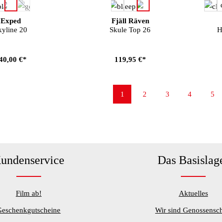
auswählen
auswählen
arbe
Farbe
Far
(Diese Option ist zurzeit nicht verfügbar.)
Exped
Fjäll Räven
kyline 20
Skule Top 26
H
40,00 €*
119,95 €*
1
2
3
4
5
Seite
Seite
Seite
Seite
Sei
undenservice
Das Basislag
Film ab!
Aktuelles
Geschenkgutscheine
Wir sind Genossensch