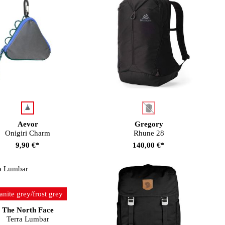
auswählen
auswählen
Farbe
Farbe
(Diese Option ist zurzeit nic
Aevor
Gregory
Onigiri Charm
Rhune 28
9,90 €*
140,00 €*
auswählen
rbe
anite grey/frost grey
The North Face
Terra Lumbar