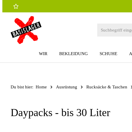
 Hauptinhalt springen
Zur Suche springen
Zur Hauptnavigation springen
WIR
BEKLEIDUNG
SCHUHE
Du bist hier:
Home
Ausrüstung
Rucksäcke & Taschen
Daypacks - bis 30 Liter