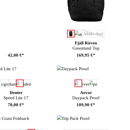
auswählen
Farbe
khaki dust
(Diese Option ist zurzei
Fjäll Räven
Greenland Top
42,00 €*
169,95 €*
auswählen
auswählen
Farbe
Farbe
Deuter
Aevor
Speed Lite 17
Daypack Proof
70,00 €*
109,90 €*