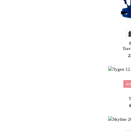
Fa
Trav
2
Fa
te
T