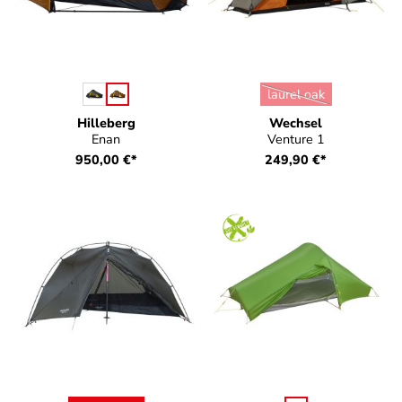
auswählen
auswählen
Farbe
Farbe
laurel oak
(Diese Option ist zurz
Hilleberg
Wechsel
Enan
Venture 1
950,00 €*
249,90 €*