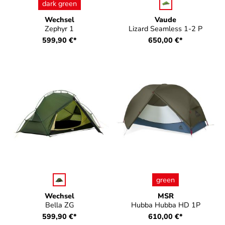
auswählen
auswählen
Farbe
Farbe
dark green
Wechsel
Vaude
Zephyr 1
Lizard Seamless 1-2 P
599,90 €*
650,00 €*
auswählen
auswählen
Farbe
Farbe
green
Wechsel
MSR
Bella ZG
Hubba Hubba HD 1P
599,90 €*
610,00 €*