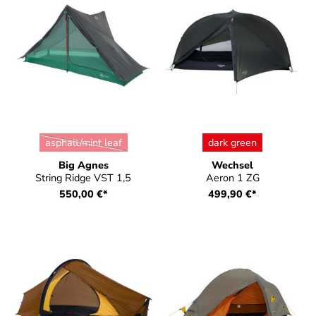
auswählen
auswählen
Farbe
Farbe
asphalt/mint leaf
dark green
(Diese Option ist zurzeit nicht verfügbar.)
Big Agnes
Wechsel
String Ridge VST 1,5
Aeron 1 ZG
550,00 €*
499,90 €*