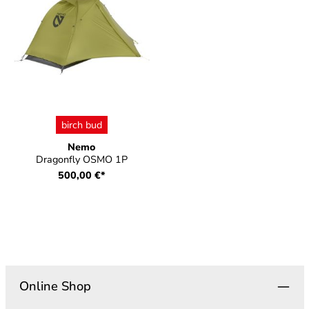
auswählen
Farbe
birch bud
Nemo
Dragonfly OSMO 1P
500,00 €*
Online Shop