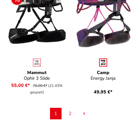
auswählen
auswählen
Farbe
Farbe
(Diese Option ist zurzeit nicht verfügbar.)
Mammut
Camp
Ophir 3 Slide
Energy Janja
55,00 €*
70,00 €*
(21.43%
49,95 €*
gespart)
1
2
Seite
Seite