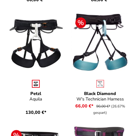
auswählen
auswählen
Farbe
Farbe
(Diese Option ist zurz
Petzl
Black Diamond
Aquila
W's Technician Harness
66,00 €*
90,00 €*
(26.67%
130,00 €*
gespart)