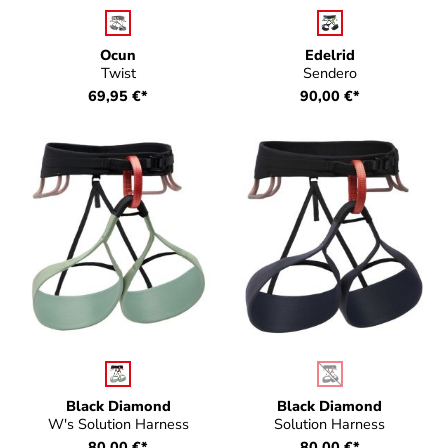
auswählen
auswählen
Farbe
Farbe
Ocun
Edelrid
Twist
Sendero
69,95 €*
90,00 €*
auswählen
auswählen
Farbe
Farbe
(Diese Option ist zurz
Black Diamond
Black Diamond
W's Solution Harness
Solution Harness
80,00 €*
80,00 €*