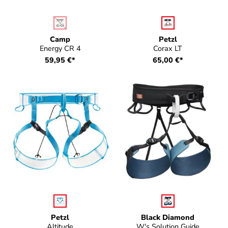
auswählen
auswählen
Farbe
Farbe
(Diese Option ist zurzeit nicht verfügbar.)
Camp
Petzl
Energy CR 4
Corax LT
59,95 €*
65,00 €*
auswählen
auswählen
Farbe
Farbe
Petzl
Black Diamond
Altitude
W's Solution Guide