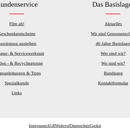
undenservice
Das Basislag
Film ab!
Aktuelles
Geschenkgutscheine
Wir sind Genossensch
usrüstung ausleihen
40 Jahre Basislage
atur- & Servicewerkstatt
Wer sind wir?
den - & Recyclingtonne
Wo sind wir?
egeanleitungen & Tipps
Rundgang
Spezialkunde
Kontaktformular
Links
Impressum
AGB
Widerruf
Datenschutz
Cookie