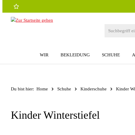
 Hauptinhalt springen
Zur Suche springen
Zur Hauptnavigation springen
WIR
BEKLEIDUNG
SCHUHE
Du bist hier:
Home
Schuhe
Kinderschuhe
Kinder Win
Kinder Winterstiefel