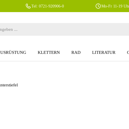
Tel: 0721-920906-0
Mo-Fr 11-19 Uhr
AUSRÜSTUNG
KLETTERN
RAD
LITERATUR
terstiefel