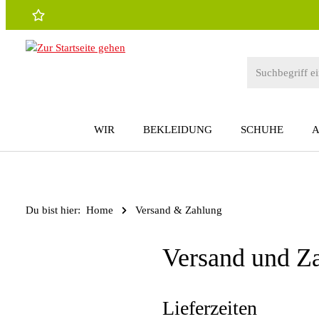
 Hauptinhalt springen
Zur Suche springen
Zur Hauptnavigation springen
WIR
BEKLEIDUNG
SCHUHE
Du bist hier:
Home
Versand & Zahlung
Versand und Z
Lieferzeiten