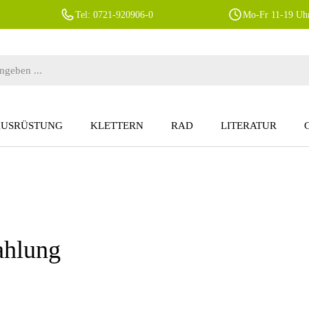
Tel: 0721-920906-0
Mo-Fr 11-19 Uhr
AUSRÜSTUNG
KLETTERN
RAD
LITERATUR
ahlung