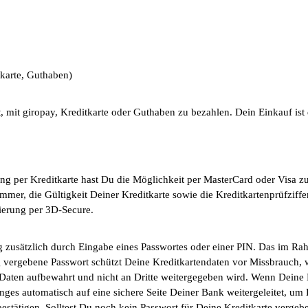
tkarte, Guthaben)
, mit giropay, Kreditkarte oder Guthaben zu bezahlen. Dein Einkauf ist d
ng per Kreditkarte hast Du die Möglichkeit per MasterCard oder Visa zu
mer, die Gültigkeit Deiner Kreditkarte sowie die Kreditkartenprüfziffer
zierung per 3D-Secure.
 zusätzlich durch Eingabe eines Passwortes oder einer PIN. Das im Ra
vergebene Passwort schützt Deine Kreditkartendaten vor Missbrauch, we
Daten aufbewahrt und nicht an Dritte weitergegeben wird. Wenn Deine
ges automatisch auf eine sichere Seite Deiner Bank weitergeleitet, um
stätigen. Solltest Du noch kein Passwort für Deine Kreditkarte vergeb