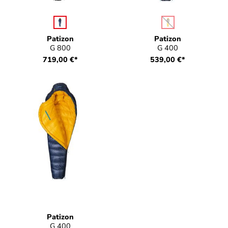
auswählen
auswählen
Farbe
Farbe
(Diese Option ist zurz
Patizon
Patizon
G 800
G 400
719,00 €*
539,00 €*
Patizon
G 400