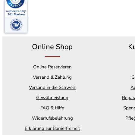
Online Shop
K
Online Reservieren
Versand & Zahlung
G
Versand in die Schweiz
Au
Gewährleistung
Repara
FAQ & Hilfe
Spend
Widerrufsbelehrung
Pfle
Erklärung zur Barrierfreiheit