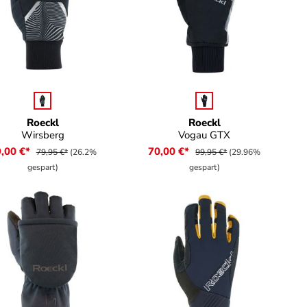
auswählen
auswählen
rbe
Farbe
Roeckl
Roeckl
Wirsberg
Vogau GTX
,00 €*
70,00 €*
79,95 €*
(26.2%
99,95 €*
(29.96%
gespart)
gespart)