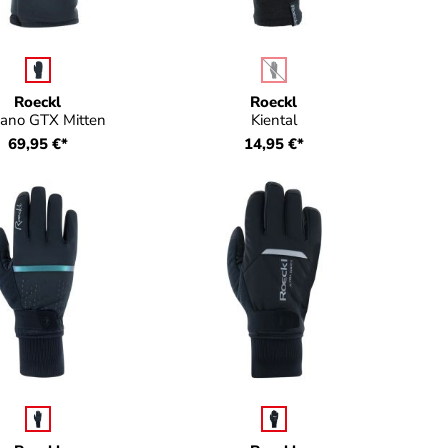
auswählen
auswählen
rbe
Farbe
(Diese Option ist zurzeit nicht
Roeckl
Roeckl
ano GTX Mitten
Kiental
69,95 €*
14,95 €*
auswählen
auswählen
e
Farbe