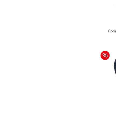
Fa
Com
Farb