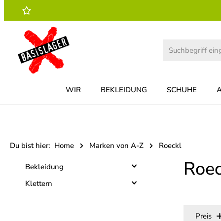
 Hauptinhalt springen
Zur Suche springen
Zur Hauptnavigation springen
WIR
BEKLEIDUNG
SCHUHE
Du bist hier:
Home
Marken von A-Z
Roeckl
Roec
Bekleidung
Klettern
Preis