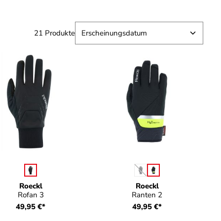
21 Produkte
auswählen
auswähle
Farbe
Farbe
(Diese Option ist zurzeit nic
Roeckl
Roeckl
Rofan 3
Ranten 2
49,95 €*
49,95 €*