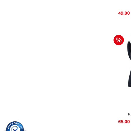
49,00
Farb
S
65,00