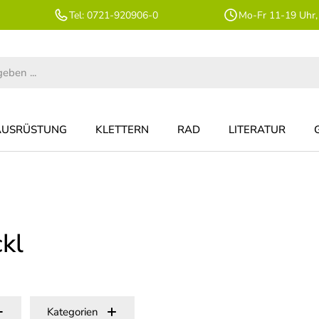
Tel: 0721-920906-0
Mo-Fr 11-19 Uhr,
AUSRÜSTUNG
KLETTERN
RAD
LITERATUR
kl
Kategorien