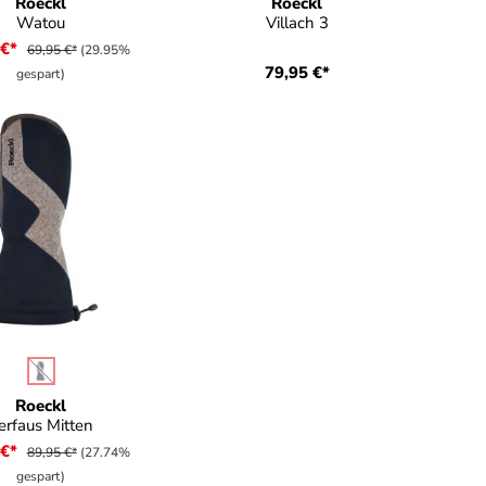
Roeckl
Roeckl
Watou
Villach 3
 €*
69,95 €*
(29.95%
79,95 €*
gespart)
auswählen
e
(Diese Option ist zurzeit nicht verfügbar.)
Roeckl
erfaus Mitten
 €*
89,95 €*
(27.74%
gespart)