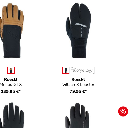
auswählen
auswählen
Farbe
Farbe
fluo yellow
(Diese Option ist zurzeit nic
Roeckl
Roeckl
Mellau GTX
Villach 3 Lobster
139,95 €*
79,95 €*