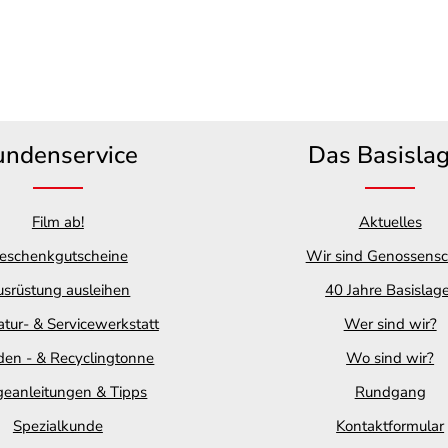
undenservice
Das Basisla
Film ab!
Aktuelles
eschenkgutscheine
Wir sind Genossensc
srüstung ausleihen
40 Jahre Basislag
tur- & Servicewerkstatt
Wer sind wir?
en - & Recyclingtonne
Wo sind wir?
geanleitungen & Tipps
Rundgang
Spezialkunde
Kontaktformular