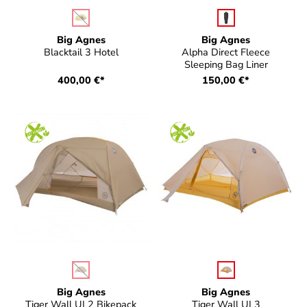
auswählen
auswählen
Farbe
Farbe
(Diese Option ist zurzeit nicht verfügbar.)
Big Agnes
Big Agnes
Blacktail 3 Hotel
Alpha Direct Fleece
Sleeping Bag Liner
400,00 €*
150,00 €*
auswählen
auswählen
Farbe
Farbe
(Diese Option ist zurzeit nicht verfügbar.)
Big Agnes
Big Agnes
Tiger Wall UL2 Bikepack
Tiger Wall UL3