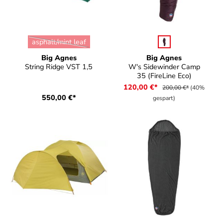
auswählen
auswählen
Farbe
Farbe
asphalt/mint leaf
(Diese Option ist zurzeit nicht verfügbar.)
Big Agnes
Big Agnes
String Ridge VST 1,5
W's Sidewinder Camp
35 (FireLine Eco)
120,00 €*
200,00 €*
(40%
550,00 €*
gespart)