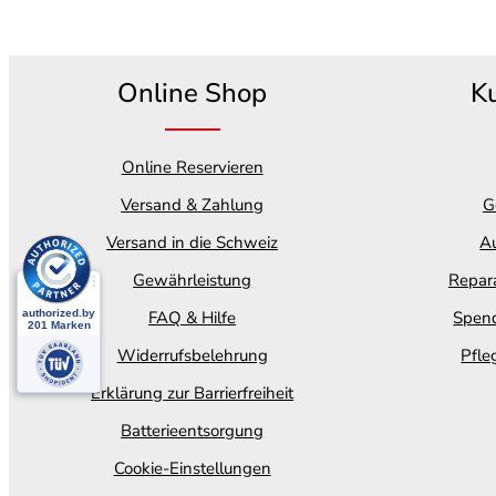
Online Shop
K
Online Reservieren
Versand & Zahlung
G
Versand in die Schweiz
Au
Gewährleistung
Repara
FAQ & Hilfe
Spend
Widerrufsbelehrung
Pfle
Erklärung zur Barrierfreiheit
Batterieentsorgung
Cookie-Einstellungen