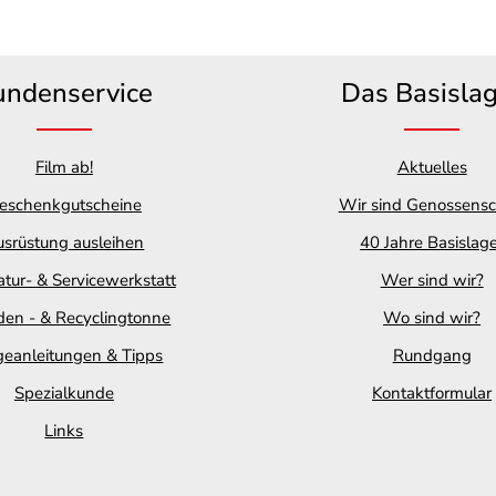
undenservice
Das Basisla
Film ab!
Aktuelles
eschenkgutscheine
Wir sind Genossensc
srüstung ausleihen
40 Jahre Basislag
tur- & Servicewerkstatt
Wer sind wir?
en - & Recyclingtonne
Wo sind wir?
geanleitungen & Tipps
Rundgang
Spezialkunde
Kontaktformular
Links