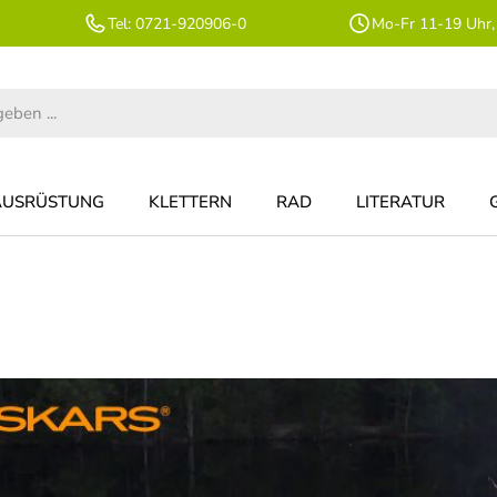
Tel: 0721-920906-0
Mo-Fr 11-19 Uhr,
AUSRÜSTUNG
KLETTERN
RAD
LITERATUR