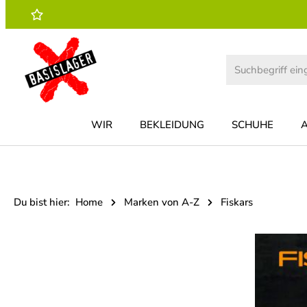
 Hauptinhalt springen
Zur Suche springen
Zur Hauptnavigation springen
WIR
BEKLEIDUNG
SCHUHE
Du bist hier:
Home
Marken von A-Z
Fiskars