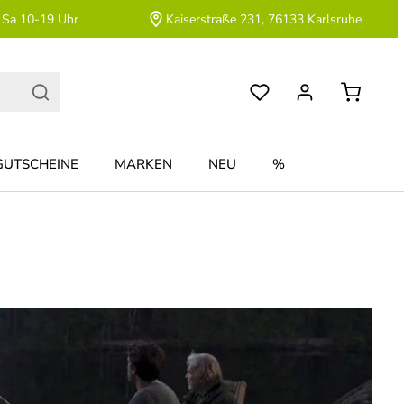
 Sa 10-19 Uhr
Kaiserstraße 231, 76133 Karlsruhe
GUTSCHEINE
MARKEN
NEU
%