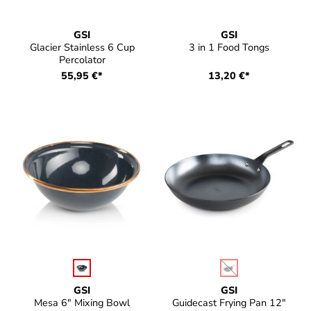
GSI
GSI
Glacier Stainless 6 Cup
3 in 1 Food Tongs
Percolator
55,95 €*
13,20 €*
auswählen
auswählen
Farbe
Farbe
(Diese Option ist zurz
GSI
GSI
Mesa 6" Mixing Bowl
Guidecast Frying Pan 12"