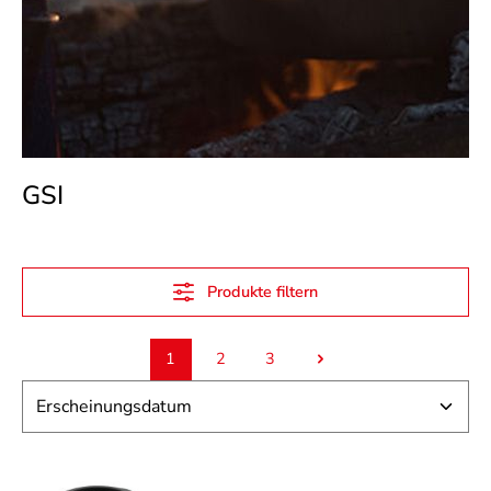
GSI
Produkte filtern
1
2
3
Seite
Seite
Seite