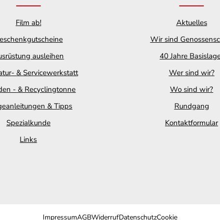
Film ab!
Aktuelles
eschenkgutscheine
Wir sind Genossensc
srüstung ausleihen
40 Jahre Basislag
tur- & Servicewerkstatt
Wer sind wir?
en - & Recyclingtonne
Wo sind wir?
geanleitungen & Tipps
Rundgang
Spezialkunde
Kontaktformular
Links
Impressum
AGB
Widerruf
Datenschutz
Cookie