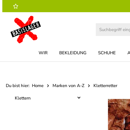
 Hauptinhalt springen
Zur Suche springen
Zur Hauptnavigation springen
WIR
BEKLEIDUNG
SCHUHE
Du bist hier:
Home
Marken von A-Z
Kletterretter
Klettern