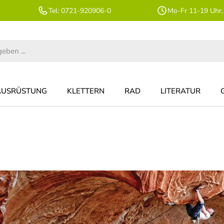
Tel: 0721-920906-0
Mo-Fr 11-19 Uhr,
AUSRÜSTUNG
KLETTERN
RAD
LITERATUR