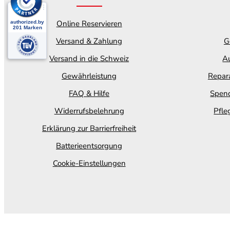
Online Reservieren
Versand & Zahlung
G
Versand in die Schweiz
Au
Gewährleistung
Repara
FAQ & Hilfe
Spend
Widerrufsbelehrung
Pfle
Erklärung zur Barrierfreiheit
Batterieentsorgung
Cookie-Einstellungen