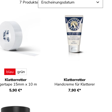
7 Produkte
auswählen
arbe
blau
grün
Kletterretter
Kletterretter
gertape 15mm x 10 m
Handcreme für Kletterer
5,90 €*
7,90 €*