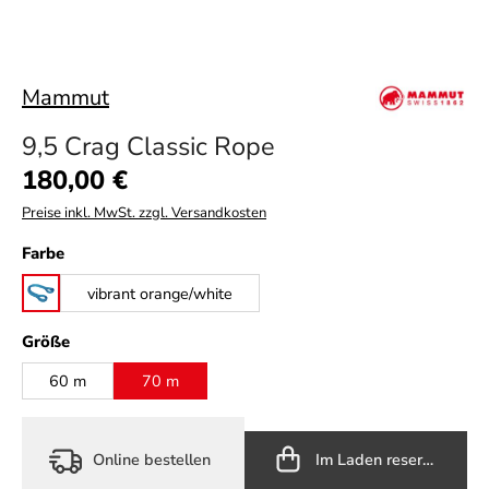
Mammut
9,5 Crag Classic Rope
Regulärer Preis:
180,00 €
Preise inkl. MwSt. zzgl. Versandkosten
auswählen
Farbe
vibrant orange/white
blue/white
auswählen
Größe
60 m
70 m
Online bestellen
Im Laden reservieren