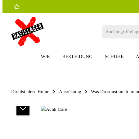
 Hauptinhalt springen
Zur Suche springen
Zur Hauptnavigation springen
WIR
BEKLEIDUNG
SCHUHE
Du bist hier:
Home
Ausrüstung
Was Du sonst noch brau
Bildergalerie überspringen