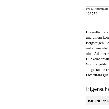
Produktnummer:
123752
Die aufladbar
und einem komb
Bergsteigen, 
mit einem übe
ohne Adapter eb
Dunkeladaptati
Gruppe geblend
ausgestattete r
Lichtstrahl gut 
Eigensch
Batterie- /A