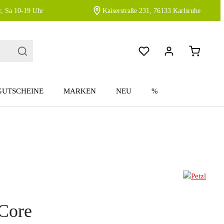
, Sa 10-19 Uhr
Kaiserstraße 231, 76133 Karlsruhe
GUTSCHEINE
MARKEN
NEU
%
 Core