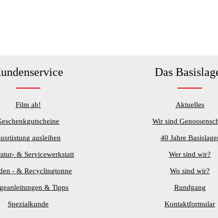
undenservice
Das Basislag
Film ab!
Aktuelles
Geschenkgutscheine
Wir sind Genossensch
usrüstung ausleihen
40 Jahre Basislage
atur- & Servicewerkstatt
Wer sind wir?
den - & Recyclingtonne
Wo sind wir?
egeanleitungen & Tipps
Rundgang
Spezialkunde
Kontaktformular