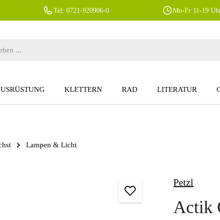
Tel: 0721-920906-0
Mo-Fr 11-19 Uhr
AUSRÜSTUNG
KLETTERN
RAD
LITERATUR
chst
Lampen & Licht
Petzl
Actik