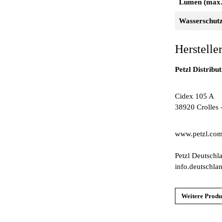
Lumen (max.
Wasserschut
Herstelle
Petzl Distribu
Cidex 105 A
38920 Crolles 
www.petzl.co
Petzl Deutschl
info.deutschl
Weitere Produ