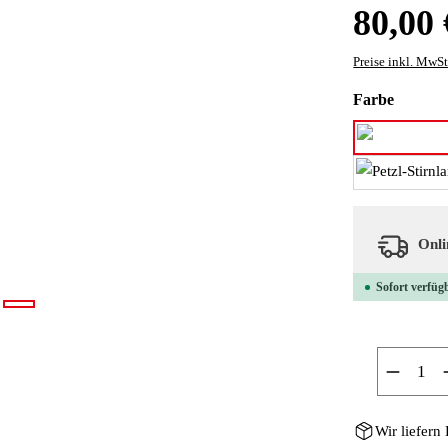
Regulärer Preis
80,00 
Preise inkl. MwSt
auswäh
Farbe
Onlin
Sofort verfügb
Produkt
Wir liefern