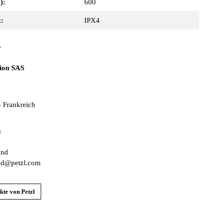
):
600
z:
IPX4
r
tion SAS
- Frankreich
m
and
and@petzl.com
kte von Petzl