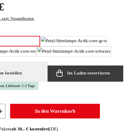
:
€
. zzgl. Versandkosten
len
blau
grün
rot
schwarz
e bestellen
Im Laden reservieren
ar, Lieferzeit: 1-3 Tage
 Anzahl: Gib den gewünschten Wert ein oder b
In den Warenkorb
 Pakete
ab 30,- € kostenfrei
(DE)