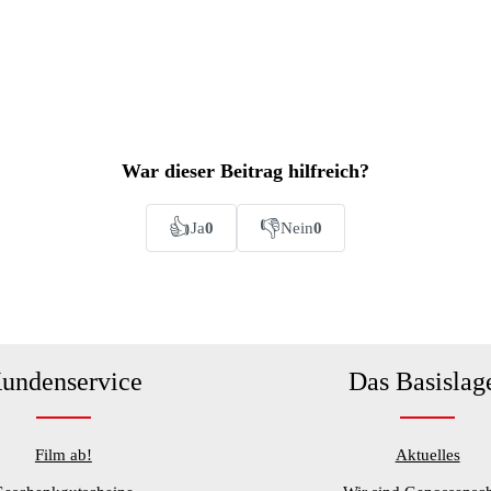
War dieser Beitrag hilfreich?
👍
👎
Ja
0
Nein
0
undenservice
Das Basislag
Film ab!
Aktuelles