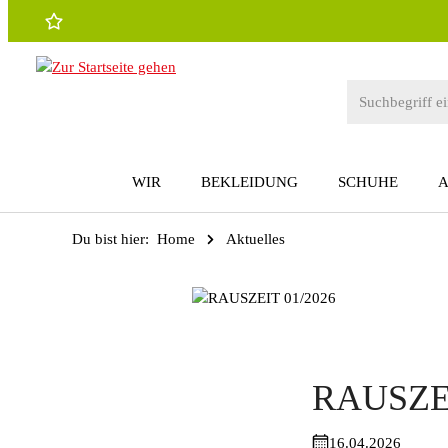
 Hauptinhalt springen
Zur Suche springen
Zur Hauptnavigation springen
WIR
BEKLEIDUNG
SCHUHE
Du bist hier:
Home
Aktuelles
RAUSZEI
16.04.2026