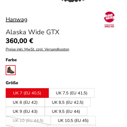
Hanwag
Alaska Wide GTX
Regulärer Preis:
360,00 €
Preise inkl. MwSt. zzgl. Versandkosten
auswählen
Farbe
brown
auswählen
Größe
UK 7 (EU 40,5)
UK 7,5 (EU 41,5)
UK 8 (EU 42)
UK 8,5 (EU 42,5)
UK 9 (EU 43)
UK 9,5 (EU 44)
UK 10 (EU 44,5)
UK 10,5 (EU 45)
(Diese Option ist zurzeit nicht verfügbar.)