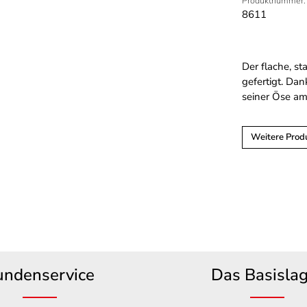
Produktnummer:
8611
Der flache, st
gefertigt. Dan
seiner Öse am
Weitere Prod
undenservice
Das Basisla