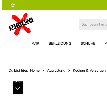
 Hauptinhalt springen
Zur Suche springen
Zur Hauptnavigation springen
WIR
BEKLEIDUNG
SCHUHE
Du bist hier:
Home
Ausrüstung
Kochen & Versorgen
Bildergalerie überspringen