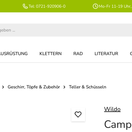
Tel: 0721-920906-0
Mo-Fr 11-19 Uhr,
AUSRÜSTUNG
KLETTERN
RAD
LITERATUR
Geschirr, Töpfe & Zubehör
Teller & Schüsseln
Wildo
Campe