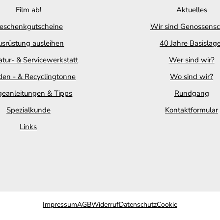
Film ab!
Aktuelles
eschenkgutscheine
Wir sind Genossensc
srüstung ausleihen
40 Jahre Basislag
tur- & Servicewerkstatt
Wer sind wir?
en - & Recyclingtonne
Wo sind wir?
geanleitungen & Tipps
Rundgang
Spezialkunde
Kontaktformular
Links
Impressum
AGB
Widerruf
Datenschutz
Cookie