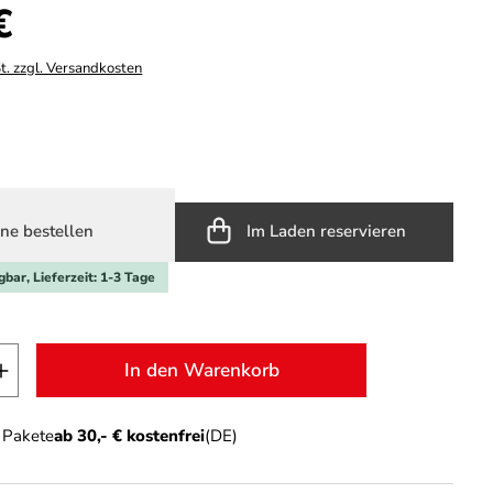
s:
€
t. zzgl. Versandkosten
hlen
ne bestellen
Im Laden reservieren
gbar, Lieferzeit: 1-3 Tage
t Anzahl: Gib den gewünschten Wert ein o
In den Warenkorb
n Pakete
ab 30,- € kostenfrei
(DE)