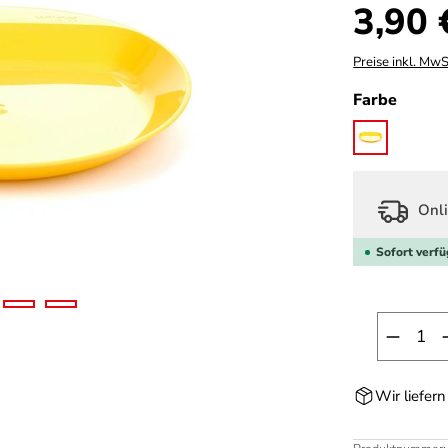
Regulärer Prei
3,90 
Preise inkl. MwS
auswä
Farbe
lemon
Onli
Sofort verfü
Produk
Wir liefer