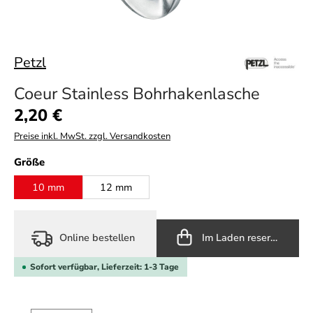
Petzl
Coeur Stainless Bohrhakenlasche
Regulärer Preis:
2,20 €
Preise inkl. MwSt. zzgl. Versandkosten
auswählen
Größe
10 mm
12 mm
Online bestellen
Im Laden reservieren
Sofort verfügbar, Lieferzeit: 1-3 Tage