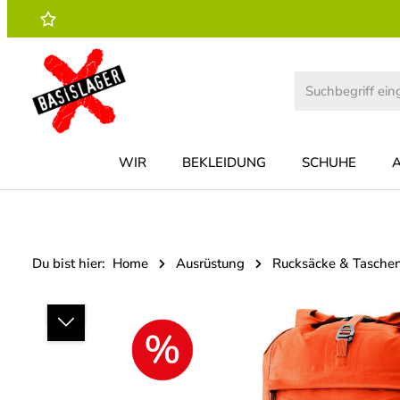
 Hauptinhalt springen
Zur Suche springen
Zur Hauptnavigation springen
WIR
BEKLEIDUNG
SCHUHE
Du bist hier:
Home
Ausrüstung
Rucksäcke & Tasche
Bildergalerie überspringen