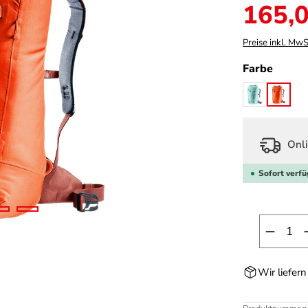
Verkaufspreis:
165,0
Preise inkl. MwS
auswä
Farbe
glacier/grap
papay
Onli
Sofort verfü
Produk
Wir liefer