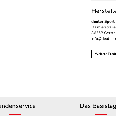
Herstell
deuter Spor
Daimlerstraße
86368 Gersth
info@deuter.
Weitere Prod
undenservice
Das Basisla