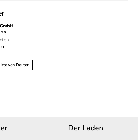
er
t GmbH
 23
ofen
com
ukte von Deuter
ger
Der Laden