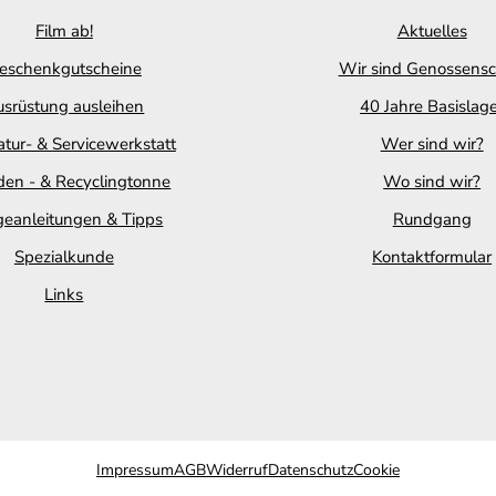
Film ab!
Aktuelles
eschenkgutscheine
Wir sind Genossensc
srüstung ausleihen
40 Jahre Basislag
tur- & Servicewerkstatt
Wer sind wir?
en - & Recyclingtonne
Wo sind wir?
geanleitungen & Tipps
Rundgang
Spezialkunde
Kontaktformular
Links
Impressum
AGB
Widerruf
Datenschutz
Cookie