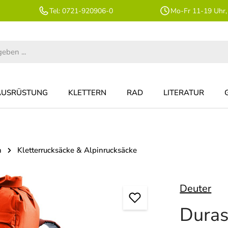
Tel: 0721-920906-0
Mo-Fr 11-19 Uhr,
AUSRÜSTUNG
KLETTERN
RAD
LITERATUR
n
Kletterrucksäcke & Alpinrucksäcke
Deuter
Duras