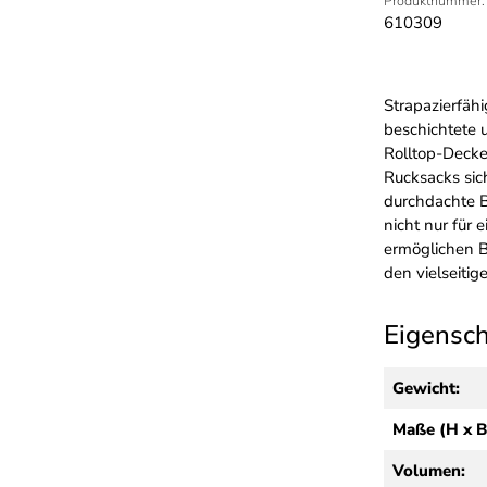
Produktnummer:
610309
Strapazierfähi
beschichtete 
Rolltop-Decke
Rucksacks sic
durchdachte B
nicht nur für
ermöglichen B
den vielseiti
Eigensc
Gewicht:
Maße (H x B
Volumen: