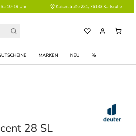
 Sa 10-19 Uhr
Kaiserstraße 231, 76133 Karlsruhe
GUTSCHEINE
MARKEN
NEU
%
cent 28 SL