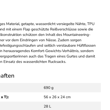
ges Material, getapte, wasserdicht versiegelte Nähte, TPU
und mit einem Flap geschützte Reißverschlüsse sowie die
lkonstruktion schützen den Inhalt des Mountaineering-
her vor dem Eindringen von Nässe. Zudem sorgen
efestigungsschlaufen und seitlich verstaubare Hüftflossen
 ein herausragendes Komfort-Gewichts-Verhältnis, sondern
ergsportlerinnen auch das Tragen eines Gurtes und damit
gen Einsatz des wasserdichten Rucksacks.
haften
690 g
 x T):
56 x 26 x 24 cm
28 L