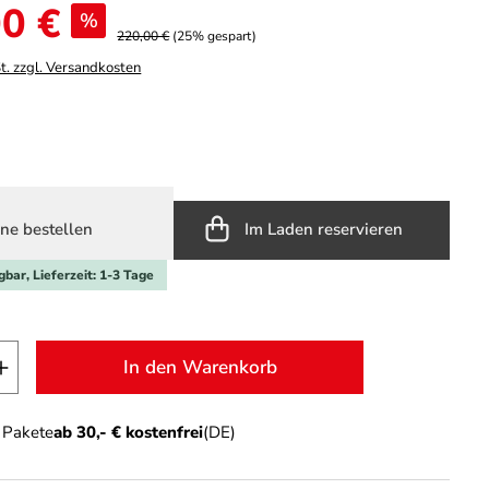
0 €
%
220,00 €
(25% gespart)
t. zzgl. Versandkosten
hlen
hite
a/redwood
ne bestellen
Im Laden reservieren
gbar, Lieferzeit: 1-3 Tage
t Anzahl: Gib den gewünschten Wert ein o
In den Warenkorb
n Pakete
ab 30,- € kostenfrei
(DE)