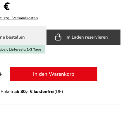
s:
 €
t. zzgl. Versandkosten
ne bestellen
Im Laden reservieren
gbar, Lieferzeit: 1-3 Tage
t Anzahl: Gib den gewünschten Wert ein o
In den Warenkorb
n Pakete
ab 30,- € kostenfrei
(DE)