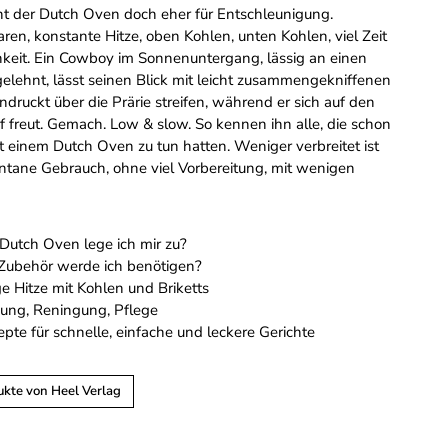
eht der Dutch Oven doch eher für Entschleunigung.
en, konstante Hitze, oben Kohlen, unten Kohlen, viel Zeit
keit. Ein Cowboy im Sonnenuntergang, lässig an einen
ehnt, lässt seinen Blick mit leicht zusammengekniffenen
druckt über die Prärie streifen, während er sich auf den
 freut. Gemach. Low & slow. So kennen ihn alle, die schon
t einem Dutch Oven zu tun hatten. Weniger verbreitet ist
ontane Gebrauch, ohne viel Vorbereitung, mit wenigen
Dutch Oven lege ich mir zu?
Zubehör werde ich benötigen?
ige Hitze mit Kohlen und Briketts
ng, Reningung, Pflege
epte für schnelle, einfache und leckere Gerichte
ukte von Heel Verlag