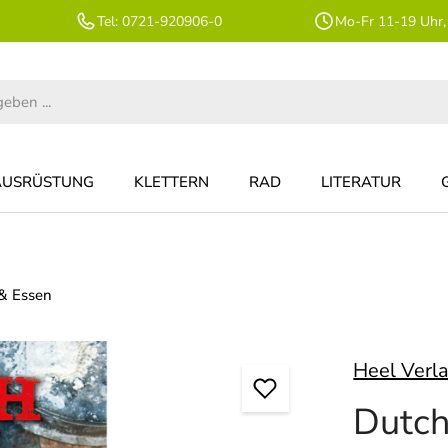
Tel: 0721-920906-0
Mo-Fr 11-19 Uhr,
AUSRÜSTUNG
KLETTERN
RAD
LITERATUR
 & Essen
Heel Verl
Dutch