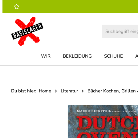
 Hauptinhalt springen
Zur Suche springen
Zur Hauptnavigation springen
WIR
BEKLEIDUNG
SCHUHE
Du bist hier:
Home
Literatur
Bücher Kochen, Grillen
Bildergalerie überspringen