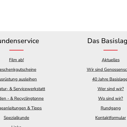
undenservice
Das Basisla
Film ab!
Aktuelles
eschenkgutscheine
Wir sind Genossensc
srüstung ausleihen
40 Jahre Basislag
tur- & Servicewerkstatt
Wer sind wir?
en - & Recyclingtonne
Wo sind wir?
geanleitungen & Tipps
Rundgang
Spezialkunde
Kontaktformular