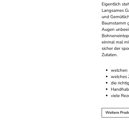
Eigentlich st
Langsames Gar
und Gemütlich
Baumstamm gel
Augen unbeein
Bohneneintopf
einmal mal mi
sicher der sp
Zutaten.
welchen 
welches 
die richt
Handhabu
viele Rez
Weitere Prod