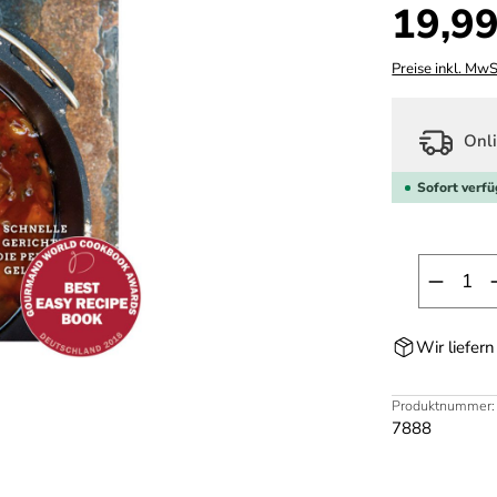
Regulärer Prei
19,99
Preise inkl. MwS
Onli
Sofort verfü
Produk
Wir liefer
Produktnummer:
7888