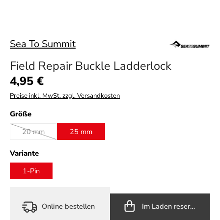
Sea To Summit
Field Repair Buckle Ladderlock
Regulärer Preis:
4,95 €
Preise inkl. MwSt. zzgl. Versandkosten
auswählen
Größe
20 mm
25 mm
(Diese Option ist zurzeit nicht verfügbar.)
auswählen
Variante
1-Pin
Online bestellen
Im Laden reservieren