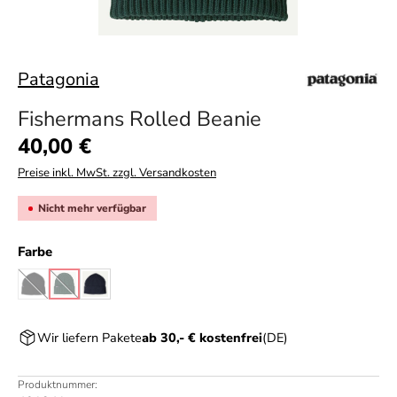
Patagonia
Fishermans Rolled Beanie
Regulärer Preis:
40,00 €
Preise inkl. MwSt. zzgl. Versandkosten
Nicht mehr verfügbar
auswählen
Farbe
black
cascade green
navy blue
(Diese Option ist zurzeit nicht verfügbar.)
(Diese Option ist zurzeit nicht verfügbar.)
Wir liefern Pakete
ab 30,- € kostenfrei
(DE)
Produktnummer: