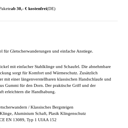
 Pakete
ab 30,- € kostenfrei
(DE)
kel für Gletscherwanderungen und einfache Anstiege.
pickel mit einfacher Stahlklinge und Schaufel. Die abnehmbare
ckung sorgt für Komfort und Wärmeschutz. Zusätzlich
t er mit einer längenverstellbaren klassischen Handschlaufe und
us Gummi für den Dorn. Der praktische Griff und der
t erleichtern die Handhabung.
letscherwandern / Klassisches Bergsteigen
l Klinge, Aluminium Schaft, Plasik Klingenschutz
g: CE EN 13089, Typ 1 UIAA 152
g