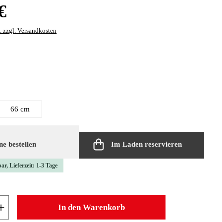
:
€
. zzgl. Versandkosten
len
len
66 cm
e bestellen
Im Laden reservieren
ar, Lieferzeit: 1-3 Tage
 Anzahl: Gib den gewünschten Wert ein oder b
In den Warenkorb