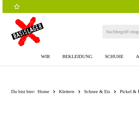
 Hauptinhalt springen
Zur Suche springen
Zur Hauptnavigation springen
WIR
BEKLEIDUNG
SCHUHE
Du bist hier:
Home
Klettern
Schnee & Eis
Pickel & 
Bildergalerie überspringen