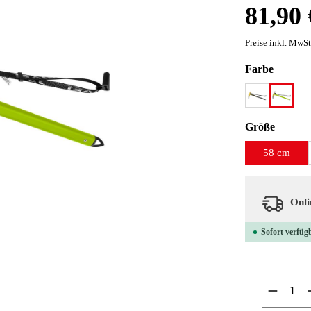
Regulärer Preis
81,90 
Preise inkl. MwSt
auswäh
Farbe
black
green
auswäh
Größe
58 cm
Onlin
Sofort verfügb
Produkt