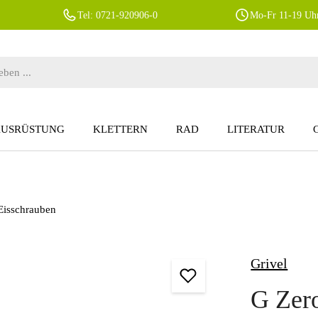
Tel: 0721-920906-0
Mo-Fr 11-19 Uhr
AUSRÜSTUNG
KLETTERN
RAD
LITERATUR
Eisschrauben
Grivel
G Zero