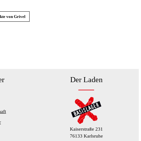
kte von Grivel
er
Der Laden
aft
r
Kaiserstraße 231
76133 Karlsruhe