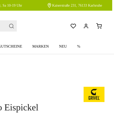
, Sa 10-19 Uhr
Kaiserstraße 231, 76133 Karlsruhe
GUTSCHEINE
MARKEN
NEU
%
 Eispickel