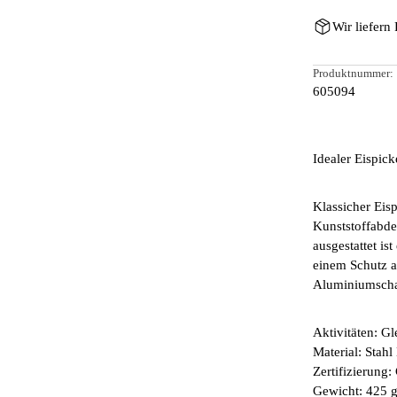
Wir liefern
Produktnummer:
605094
Idealer Eispic
Klassicher Eis
Kunststoffabde
ausgestattet is
einem Schutz a
Aluminiumschaf
Aktivitäten: G
Material: Stah
Zertifizierun
Gewicht: 425 