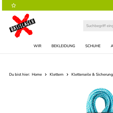
 Hauptinhalt springen
Zur Suche springen
Zur Hauptnavigation springen
WIR
BEKLEIDUNG
SCHUHE
Du bist hier:
Home
Klettern
Kletterseile & Sicherung
Bildergalerie überspringen