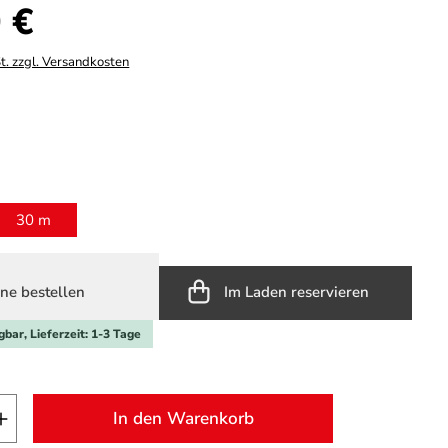
s:
 €
t. zzgl. Versandkosten
hlen
ählen
30 m
ne bestellen
Im Laden reservieren
gbar, Lieferzeit: 1-3 Tage
t Anzahl: Gib den gewünschten Wert ein o
In den Warenkorb