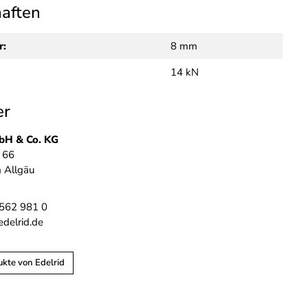
haften
r:
8 mm
14 kN
er
H & Co. KG
 66
 Allgäu
 7562 981 0
edelrid.de
ukte von Edelrid