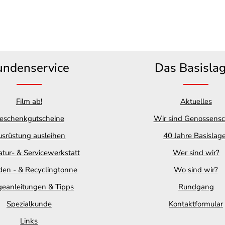
undenservice
Das Basisla
Film ab!
Aktuelles
eschenkgutscheine
Wir sind Genossensc
srüstung ausleihen
40 Jahre Basislag
tur- & Servicewerkstatt
Wer sind wir?
en - & Recyclingtonne
Wo sind wir?
geanleitungen & Tipps
Rundgang
Spezialkunde
Kontaktformular
Links