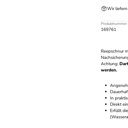
Wir liefer
Produktnummer:
169761
Reepschnur mi
Nachsicherung
Achtung:
Darf
werden.
Angeneh
Dauerhaf
In prakti
Direkt e
Erfüllt 
(Wassera