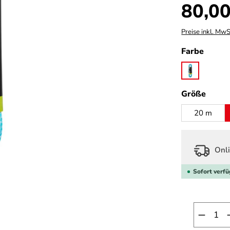
Regulärer Prei
80,00
Preise inkl. MwS
auswä
Farbe
icemint
ausw
Größe
20 m
Onli
Sofort verfü
Produk