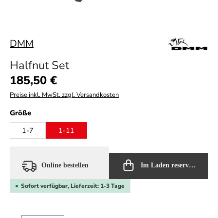
DMM
Halfnut Set
Regulärer Preis:
185,50 €
Preise inkl. MwSt. zzgl. Versandkosten
auswählen
Größe
1-7
1-11
Online bestellen
Im Laden reservieren
Sofort verfügbar, Lieferzeit: 1-3 Tage