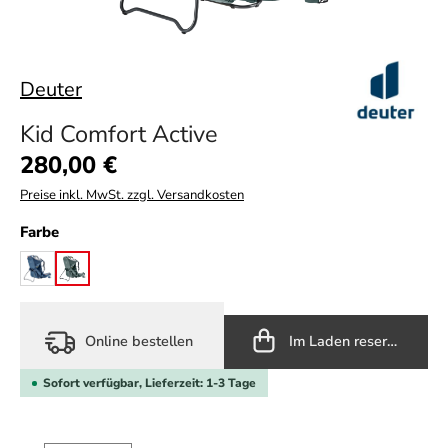
Deuter
Kid Comfort Active
Regulärer Preis:
280,00 €
Preise inkl. MwSt. zzgl. Versandkosten
auswählen
Farbe
midnight
teal
Online bestellen
Im Laden reservieren
Sofort verfügbar, Lieferzeit: 1-3 Tage