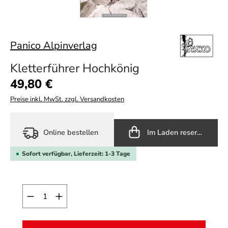
Panico Alpinverlag
Kletterführer Hochkönig
Regulärer Preis:
49,80 €
Preise inkl. MwSt. zzgl. Versandkosten
Online bestellen
Im Laden reservieren
Sofort verfügbar, Lieferzeit: 1-3 Tage
Produkt Anzahl: Gib den gewünschten Wert ein o