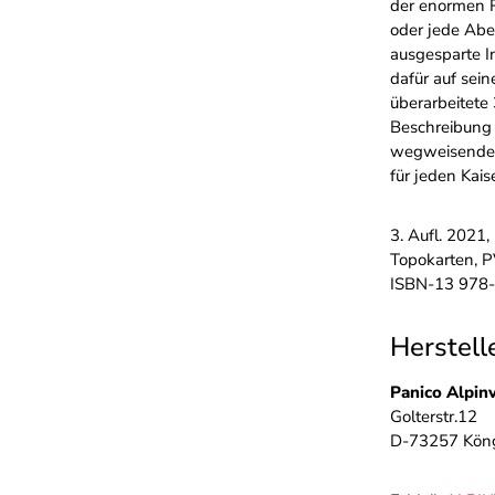
der enormen R
oder jede Abe
ausgesparte I
dafür auf sei
überarbeitete 
Beschreibung a
wegweisendes 
für jeden Kais
3. Aufl. 2021
Topokarten, 
ISBN-13 978
Herstell
Panico Alpin
Golterstr.12
D-73257 Kön