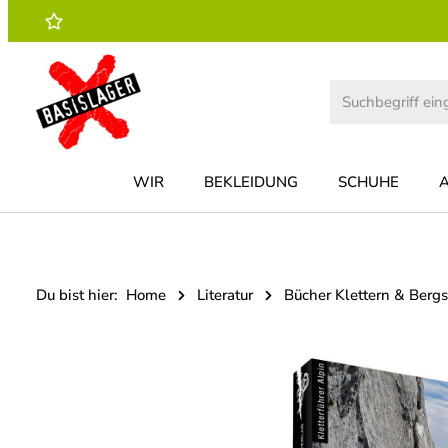
 Hauptinhalt springen
Zur Suche springen
Zur Hauptnavigation springen
WIR
BEKLEIDUNG
SCHUHE
Du bist hier:
Home
Literatur
Bücher Klettern & Berg
Bildergalerie überspringen