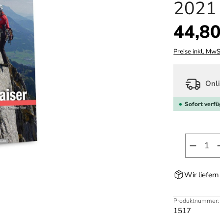
2021
Regulärer Prei
44,80
Preise inkl. MwS
Onli
Sofort verfü
Produk
Wir liefer
Produktnummer:
1517