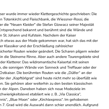
ser wurde immer wieder Klettergeschichte geschrieben: Die
an Totenkirchl und Fleischbank, die Wiessner-Rossi, die
er die "Neuen Kleider" die Stefan Glowacz seiner Majestät
. Entsprechend bekannt und berühmt sind die Wände und
n St. Johann und Kufstein. Nachdem der Kaiser
ich etwas aus der Mode gekommen war, hat sich das mit der
er Klassiker und der Erschließung zahlreicher
cherter Routen wieder geändert. Die Scharen pilgern wieder
d in die Steinerne Rinne. Aber auch andere Tourengebiete sind
 der Kletterer: Das wildromantische Kaisertal mit seinen
, die sonnigen Wände von Sonneck und Treffauer oder der
Ostkaiser. Die berühmten Routen wie die „Dülfer“ an der
er der „Kopftörlgrat“ sind heute nicht mehr so überfüllt wie
en. Sie gehören aber weiterhin zu den besten klassischen
en der Alpen. Daneben haben sich neue Modeziele im
wierigkeitslevel etabliert wie z. B. „Via Classica“,
mnis“, „Blue Moon“ oder „Kirchlexpress“. Im gehobenen
 7. Grad wird die Auswahl dann schier unendlich. Aufgrund