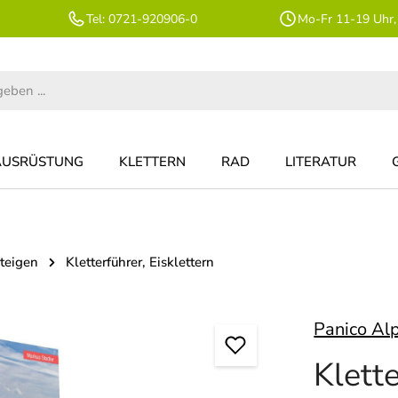
Tel: 0721-920906-0
Mo-Fr 11-19 Uhr,
AUSRÜSTUNG
KLETTERN
RAD
LITERATUR
steigen
Kletterführer, Eisklettern
Panico Al
Klett