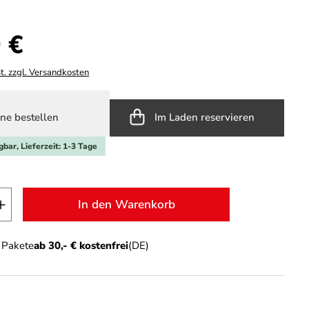
s:
 €
t. zzgl. Versandkosten
ne bestellen
Im Laden reservieren
gbar, Lieferzeit: 1-3 Tage
t Anzahl: Gib den gewünschten Wert ein o
In den Warenkorb
n Pakete
ab 30,- € kostenfrei
(DE)