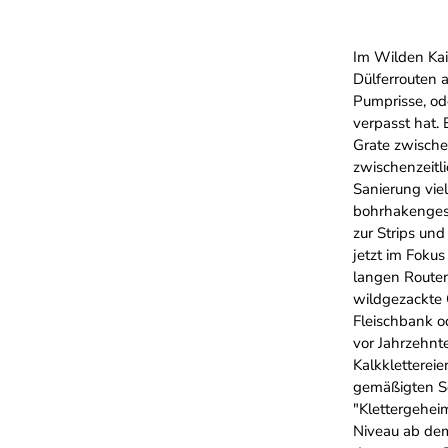
Im Wilden Kai
Dülferrouten 
Pumprisse, od
verpasst hat
Grate zwische
zwischenzeitl
Sanierung viel
bohrhakengesi
zur Strips un
jetzt im Fokus
langen Routen
wildgezackte 
Fleischbank od
vor Jahrzehnt
Kalkkletterei
gemäßigten Sch
"Klettergehei
Niveau ab dem