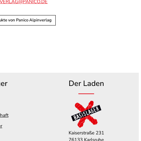
NVERLAG@PANICO.DE
ukte von Panico Alpinverlag
ger
Der Laden
haft
er
Kaiserstraße 231
76133 Karlsruhe