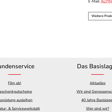
E-Mail:
ALPI
Weitere Prod
undenservice
Das Basisla
Film ab!
Aktuelles
eschenkgutscheine
Wir sind Genossensc
srüstung ausleihen
40 Jahre Basislag
tur- & Servicewerkstatt
Wer sind wir?