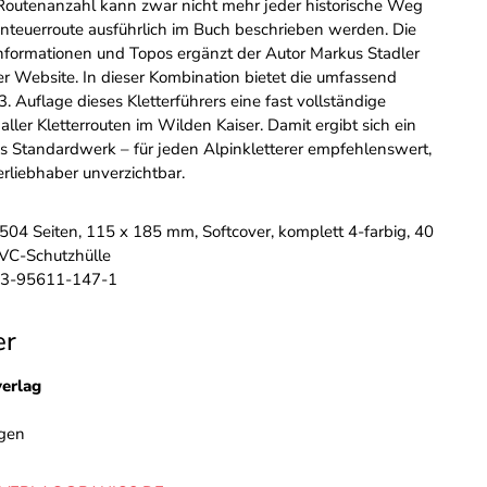
outenanzahl kann zwar nicht mehr jeder historische Weg
nteuerroute ausführlich im Buch beschrieben werden. Die
nformationen und Topos ergänzt der Autor Markus Stadler
ner Website. In dieser Kombination bietet die umfassend
3. Auflage dieses Kletterführers eine fast vollständige
ller Kletterrouten im Wilden Kaiser. Damit ergibt sich ein
Standardwerk – für jeden Alpinkletterer empfehlenswert,
erliebhaber unverzichtbar.
, 504 Seiten, 115 x 185 mm, Softcover, komplett 4-farbig, 40
PVC-Schutzhülle
-3-95611-147-1
er
verlag
gen