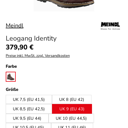
Meindl
Leogang Identity
Regulärer Preis:
379,90 €
Preise inkl. MwSt. zzgl. Versandkosten
auswählen
Farbe
dunkelbraun
auswählen
Größe
UK 7,5 (EU 41,5)
UK 8 (EU 42)
UK 8,5 (EU 42,5)
UK 9 (EU 43)
UK 9,5 (EU 44)
UK 10 (EU 44,5)
UK 10,5 (EU 45)
UK 11 (EU 46)